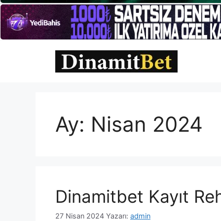
İçeriğe
atla
Ay:
Nisan 2024
Dinamitbet Kayıt Re
27 Nisan 2024
Yazarı:
admin