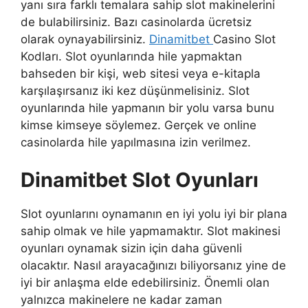
yanı sıra farklı temalara sahip slot makinelerini
de bulabilirsiniz. Bazı casinolarda ücretsiz
olarak oynayabilirsiniz.
Dinamitbet
Casino Slot
Kodları. Slot oyunlarında hile yapmaktan
bahseden bir kişi, web sitesi veya e-kitapla
karşılaşırsanız iki kez düşünmelisiniz. Slot
oyunlarında hile yapmanın bir yolu varsa bunu
kimse kimseye söylemez. Gerçek ve online
casinolarda hile yapılmasına izin verilmez.
Dinamitbet Slot Oyunları
Slot oyunlarını oynamanın en iyi yolu iyi bir plana
sahip olmak ve hile yapmamaktır. Slot makinesi
oyunları oynamak sizin için daha güvenli
olacaktır. Nasıl arayacağınızı biliyorsanız yine de
iyi bir anlaşma elde edebilirsiniz. Önemli olan
yalnızca makinelere ne kadar zaman