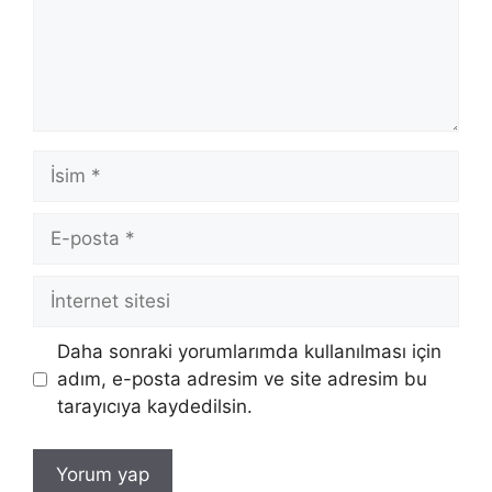
İsim
E-
posta
İnternet
sitesi
Daha sonraki yorumlarımda kullanılması için
adım, e-posta adresim ve site adresim bu
tarayıcıya kaydedilsin.