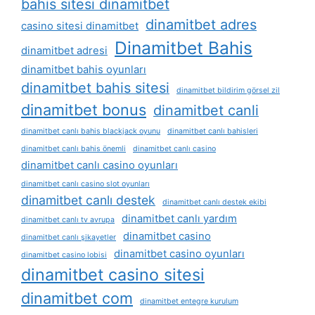
bahis sitesi dinamitbet
dinamitbet adres
casino sitesi dinamitbet
Dinamitbet Bahis
dinamitbet adresi
dinamitbet bahis oyunları
dinamitbet bahis sitesi
dinamitbet bildirim görsel zil
dinamitbet bonus
dinamitbet canli
dinamitbet canlı bahis blackjack oyunu
dinamitbet canlı bahisleri
dinamitbet canlı bahis önemli
dinamitbet canlı casino
dinamitbet canlı casino oyunları
dinamitbet canlı casino slot oyunları
dinamitbet canlı destek
dinamitbet canlı destek ekibi
dinamitbet canlı yardım
dinamitbet canlı tv avrupa
dinamitbet casino
dinamitbet canlı şikayetler
dinamitbet casino oyunları
dinamitbet casino lobisi
dinamitbet casino sitesi
dinamitbet com
dinamitbet entegre kurulum