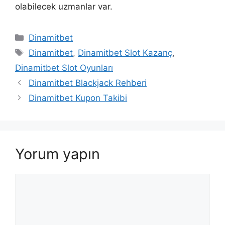
olabilecek uzmanlar var.
Kategoriler
Dinamitbet
Etiketler
Dinamitbet
,
Dinamitbet Slot Kazanç
,
Dinamitbet Slot Oyunları
Dinamitbet Blackjack Rehberi
Dinamitbet Kupon Takibi
Yorum yapın
Yorum