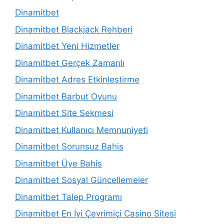
Dinamitbet
Dinamitbet Blackjack Rehberi
Dinamitbet Yeni Hizmetler
Dinamitbet Gerçek Zamanlı
Dinamitbet Adres Etkinleştirme
Dinamitbet Barbut Oyunu
Dinamitbet Site Sekmesi
Dinamitbet Kullanıcı Memnuniyeti
Dinamitbet Sorunsuz Bahis
Dinamitbet Üye Bahis
Dinamitbet Sosyal Güncellemeler
Dinamitbet Talep Programı
Dinamitbet En İyi Çevrimiçi Casino Sitesi