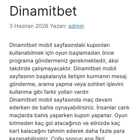
Dinamitbet
3 Haziran 2026
Yazarı:
admin
Dinamitbet mobil sayfasındaki kuponları
kullanabilmek için oyun başlamadan önce
programa göndermeniz gerekmektedir, aksi
takdirde çalışmayacaktır. Dinamitbet mobil
sayfasının başkalarıyla iletişim kurmanın mesaj
gönderme, arama yapma veya sohbet işlevini
kullanma gibi farklı yolları vardır.
Dinamitbet mobil sayfasında maç devam
ederken de bahis oynayabilirsiniz. İnsanlar canlı
maçlarda bahis yaparken kupon yaparlar. Oyun
bitmeden kaç gol atacağınızı ve elinizde kaç
kart kalacağını tahmin ederek daha fazla para
kazanabilirsiniz. Çoğu sporun ana fikri