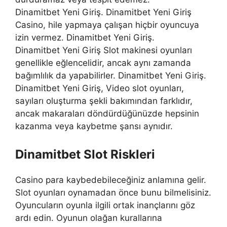
Dinamitbet Yeni Giriş. Dinamitbet Yeni Giriş
Casino, hile yapmaya çalışan hiçbir oyuncuya
izin vermez. Dinamitbet Yeni Giriş.
Dinamitbet Yeni Giriş Slot makinesi oyunları
genellikle eğlencelidir, ancak aynı zamanda
bağımlılık da yapabilirler. Dinamitbet Yeni Giriş.
Dinamitbet Yeni Giriş, Video slot oyunları,
sayıları oluşturma şekli bakımından farklıdır,
ancak makaraları döndürdüğünüzde hepsinin
kazanma veya kaybetme şansı aynıdır.
Dinamitbet Slot Riskleri
Casino para kaybedebileceğiniz anlamına gelir.
Slot oyunları oynamadan önce bunu bilmelisiniz.
Oyuncuların oyunla ilgili ortak inançlarını göz
ardı edin. Oyunun olağan kurallarına