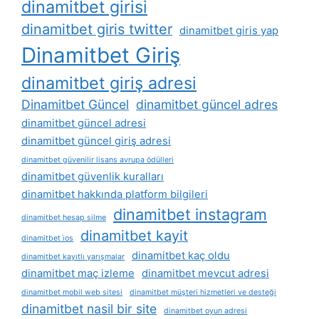
dinamitbet girisi
dinamitbet giris twitter
dinamitbet giris yap
Dinamitbet Giriş
dinamitbet giriş adresi
Dinamitbet Güncel
dinamitbet güncel adres
dinamitbet güncel adresi
dinamitbet güncel giriş adresi
dinamitbet güvenilir lisans avrupa ödülleri
dinamitbet güvenlik kuralları
dinamitbet hakkında platform bilgileri
dinamitbet instagram
dinamitbet hesap silme
dinamitbet kayit
dinamitbet i̇os
dinamitbet kaç oldu
dinamitbet kayıtlı yarışmalar
dinamitbet maç izleme
dinamitbet mevcut adresi
dinamitbet mobil web sitesi
dinamitbet müşteri hizmetleri ve desteği
dinamitbet nasil bir site
dinamitbet oyun adresi