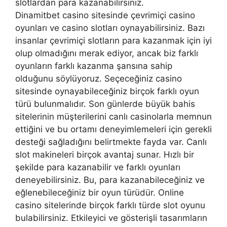
slotlardan para kazanabilirsiniz.
Dinamitbet casino sitesinde çevrimiçi casino
oyunları ve casino slotları oynayabilirsiniz. Bazı
insanlar çevrimiçi slotların para kazanmak için iyi
olup olmadığını merak ediyor, ancak biz farklı
oyunların farklı kazanma şansına sahip
olduğunu söylüyoruz. Seçeceğiniz casino
sitesinde oynayabileceğiniz birçok farklı oyun
türü bulunmalıdır. Son günlerde büyük bahis
sitelerinin müşterilerini canlı casinolarla memnun
ettiğini ve bu ortamı deneyimlemeleri için gerekli
desteği sağladığını belirtmekte fayda var. Canlı
slot makineleri birçok avantaj sunar. Hızlı bir
şekilde para kazanabilir ve farklı oyunları
deneyebilirsiniz. Bu, para kazanabileceğiniz ve
eğlenebileceğiniz bir oyun türüdür. Online
casino sitelerinde birçok farklı türde slot oyunu
bulabilirsiniz. Etkileyici ve gösterişli tasarımların