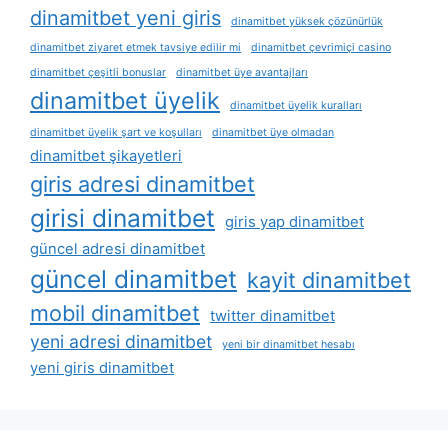
dinamitbet yeni giris
dinamitbet yüksek çözünürlük
dinamitbet ziyaret etmek tavsiye edilir mi
dinamitbet çevrimiçi casino
dinamitbet çeşitli bonuslar
dinamitbet üye avantajları
dinamitbet üyelik
dinamitbet üyelik kuralları
dinamitbet üyelik şart ve koşulları
dinamitbet üye olmadan
dinamitbet şikayetleri
giris adresi dinamitbet
girisi dinamitbet
giris yap dinamitbet
güncel adresi dinamitbet
güncel dinamitbet
kayit dinamitbet
mobil dinamitbet
twitter dinamitbet
yeni adresi dinamitbet
yeni bir dinamitbet hesabı
yeni giris dinamitbet