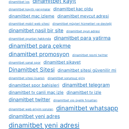
dinamitbet kayit
dinamitbet i̇os
dinamitbet kaç oldu
dinamitbet kayıtlı yarışmalar
dinamitbet maç izleme
dinamitbet mevcut adresi
dinamitbet mobil web sitesi
dinamitbet müşteri hizmetleri ve desteği
dinamitbet nasil bir site
dinamitbet oyun adresi
dinamitbet para yatirma
dinamitbet oyunları hakkında
dinamitbet para çekme
dinamitbet promosyon
dinamitbet resmi twitter
dinamitbet sikayet
dinamitbet sanal spor
Dinamitbet Sitesi
dinamitbet sitesi güvenilir mi
dinamitbet sitesi lisanslı
dinamitbet sorunsuz giriş
dinamitbet telegram
dinamitbet spor bahisleri
dinamitbet tv canli maç izle
dinamitbet tv izle
dinamitbet twitter
dinamitbet vip üyelik fırsatları
dinamitbet whatsapp
dinamitbet web erişim soruları
dinamitbet yeni adres
dinamitbet yeni adresi