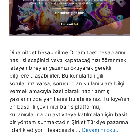
Dinamitbet hesap silme Dinamitbet hesaplarını
nasıl sileceğinizi veya kapatacağınızı öğrenmek
isteyen bireyler yazımızı okuyarak gerekli
bilgilere ulaşabilirler. Bu konularla ilgili
sorularınız varsa, sorusu olan kullanıcılara bilgi
vermek amacıyla özel olarak hazırlanmış
yazılarımızda yanıtlarını bulabilirsiniz. Türkiye’nin
en başarılı çevrimiçi bahis platformu,
kullanıcılarına bu aktiviteye katılmaları için basit
bir yöntem sunmaktadır. Şirket Türkiye pazarına
liderlik ediyor. Hesabınızla …
Devamını oku…