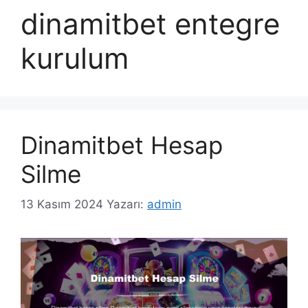
dinamitbet entegre
kurulum
Dinamitbet Hesap
Silme
13 Kasım 2024
Yazarı:
admin