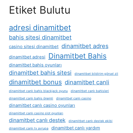
Etiket Bulutu
adresi dinamitbet
bahis sitesi dinamitbet
dinamitbet adres
casino sitesi dinamitbet
Dinamitbet Bahis
dinamitbet adresi
dinamitbet bahis oyunları
dinamitbet bahis sitesi
dinamitbet bildirim görsel zil
dinamitbet bonus
dinamitbet canli
dinamitbet canlı bahis blackjack oyunu
dinamitbet canlı bahisleri
dinamitbet canlı bahis önemli
dinamitbet canlı casino
dinamitbet canlı casino oyunları
dinamitbet canlı casino slot oyunları
dinamitbet canlı destek
dinamitbet canlı destek ekibi
dinamitbet canlı yardım
dinamitbet canlı tv avrupa