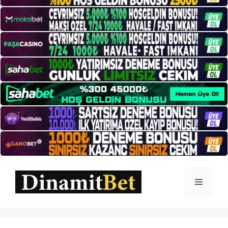
İçeriğe
atla
Menü