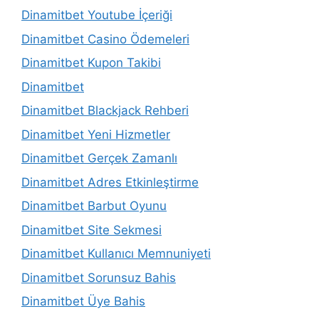
Dinamitbet Youtube İçeriği
Dinamitbet Casino Ödemeleri
Dinamitbet Kupon Takibi
Dinamitbet
Dinamitbet Blackjack Rehberi
Dinamitbet Yeni Hizmetler
Dinamitbet Gerçek Zamanlı
Dinamitbet Adres Etkinleştirme
Dinamitbet Barbut Oyunu
Dinamitbet Site Sekmesi
Dinamitbet Kullanıcı Memnuniyeti
Dinamitbet Sorunsuz Bahis
Dinamitbet Üye Bahis