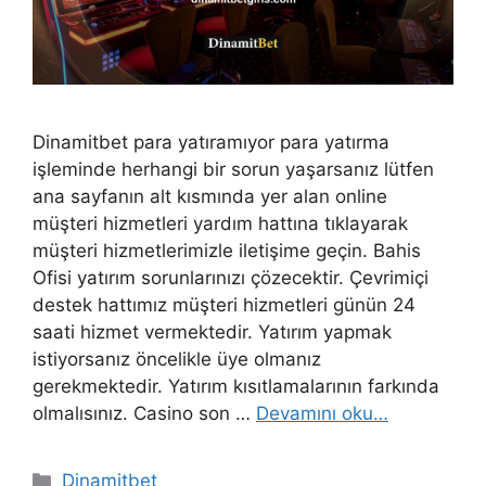
Dinamitbet para yatıramıyor para yatırma
işleminde herhangi bir sorun yaşarsanız lütfen
ana sayfanın alt kısmında yer alan online
müşteri hizmetleri yardım hattına tıklayarak
müşteri hizmetlerimizle iletişime geçin. Bahis
Ofisi yatırım sorunlarınızı çözecektir. Çevrimiçi
destek hattımız müşteri hizmetleri günün 24
saati hizmet vermektedir. Yatırım yapmak
istiyorsanız öncelikle üye olmanız
gerekmektedir. Yatırım kısıtlamalarının farkında
olmalısınız. Casino son …
Devamını oku…
Kategoriler
Dinamitbet