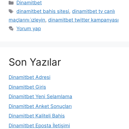
Kategoriler
Dinamitbet
Etiketler
dinamitbet bahis sitesi
,
dinamitbet tv canlı
maçlarını i̇zleyin
,
dinamitbet twitter kampanyası
Yorum yap
Son Yazılar
Dinamitbet Adresi
Dinamitbet Giriş
Dinamitbet Yeni Selamlama
Dinamitbet Anket Sonuçları
Dinamitbet Kaliteli Bahis
Dinamitbet Eposta İletişimi