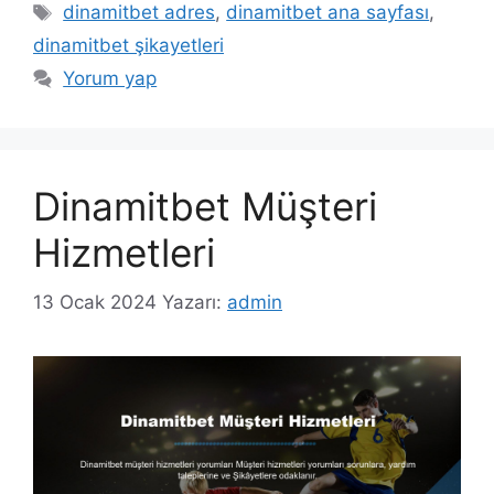
Etiketler
dinamitbet adres
,
dinamitbet ana sayfası
,
dinamitbet şikayetleri
Yorum yap
Dinamitbet Müşteri
Hizmetleri
13 Ocak 2024
Yazarı:
admin