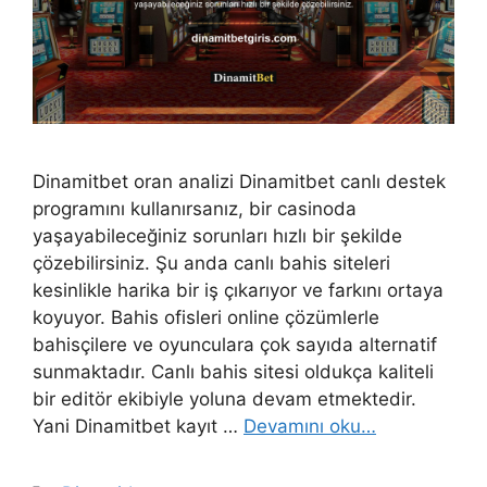
Dinamitbet oran analizi Dinamitbet canlı destek
programını kullanırsanız, bir casinoda
yaşayabileceğiniz sorunları hızlı bir şekilde
çözebilirsiniz. Şu anda canlı bahis siteleri
kesinlikle harika bir iş çıkarıyor ve farkını ortaya
koyuyor. Bahis ofisleri online çözümlerle
bahisçilere ve oyunculara çok sayıda alternatif
sunmaktadır. Canlı bahis sitesi oldukça kaliteli
bir editör ekibiyle yoluna devam etmektedir.
Yani Dinamitbet kayıt …
Devamını oku…