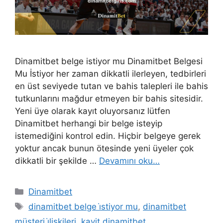
Dinamitbet belge istiyor mu Dinamitbet Belgesi
Mu İstiyor her zaman dikkatli ilerleyen, tedbirleri
en üst seviyede tutan ve bahis talepleri ile bahis
tutkunlarını mağdur etmeyen bir bahis sitesidir.
Yeni üye olarak kayıt oluyorsanız lütfen
Dinamitbet herhangi bir belge isteyip
istemediğini kontrol edin. Hiçbir belgeye gerek
yoktur ancak bunun ötesinde yeni üyeler çok
dikkatli bir şekilde …
Devamını oku…
Kategoriler
Dinamitbet
Etiketler
dinamitbet belge i̇stiyor mu
,
dinamitbet
müşteri i̇lişkileri
,
kayit dinamitbet