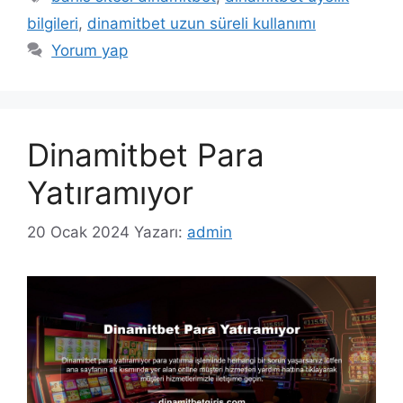
bilgileri
,
dinamitbet uzun süreli kullanımı
Yorum yap
Dinamitbet Para
Yatıramıyor
20 Ocak 2024
Yazarı:
admin