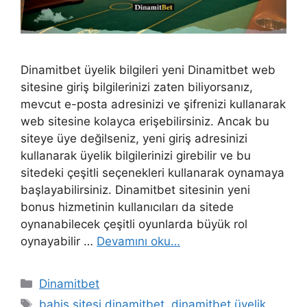
Dinamitbet üyelik bilgileri yeni Dinamitbet web
sitesine giriş bilgilerinizi zaten biliyorsanız,
mevcut e-posta adresinizi ve şifrenizi kullanarak
web sitesine kolayca erişebilirsiniz. Ancak bu
siteye üye değilseniz, yeni giriş adresinizi
kullanarak üyelik bilgilerinizi girebilir ve bu
sitedeki çeşitli seçenekleri kullanarak oynamaya
başlayabilirsiniz. Dinamitbet sitesinin yeni
bonus hizmetinin kullanıcıları da sitede
oynanabilecek çeşitli oyunlarda büyük rol
oynayabilir …
Devamını oku…
Kategoriler
Dinamitbet
Etiketler
bahis sitesi dinamitbet
,
dinamitbet üyelik