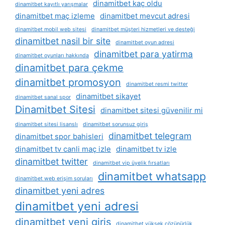
dinamitbet kaç oldu
dinamitbet kayıtlı yarışmalar
dinamitbet maç izleme
dinamitbet mevcut adresi
dinamitbet mobil web sitesi
dinamitbet müşteri hizmetleri ve desteği
dinamitbet nasil bir site
dinamitbet oyun adresi
dinamitbet para yatirma
dinamitbet oyunları hakkında
dinamitbet para çekme
dinamitbet promosyon
dinamitbet resmi twitter
dinamitbet sikayet
dinamitbet sanal spor
Dinamitbet Sitesi
dinamitbet sitesi güvenilir mi
dinamitbet sitesi lisanslı
dinamitbet sorunsuz giriş
dinamitbet telegram
dinamitbet spor bahisleri
dinamitbet tv canli maç izle
dinamitbet tv izle
dinamitbet twitter
dinamitbet vip üyelik fırsatları
dinamitbet whatsapp
dinamitbet web erişim soruları
dinamitbet yeni adres
dinamitbet yeni adresi
dinamitbet yeni giris
dinamitbet yüksek çözünürlük