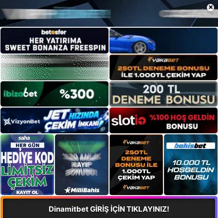
×
Dinamitbet GİRİŞ İÇİN TIKLAYINIZ!