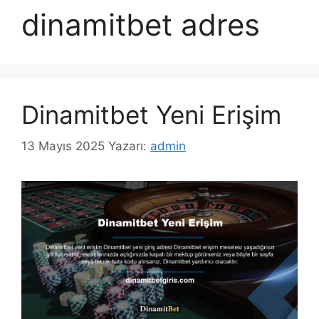
dinamitbet adres
Dinamitbet Yeni Erişim
13 Mayıs 2025
Yazarı:
admin