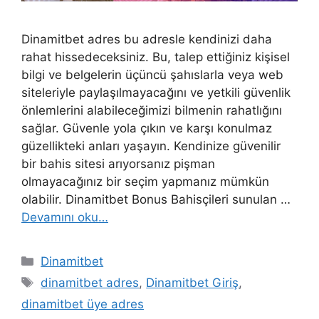
Dinamitbet adres bu adresle kendinizi daha
rahat hissedeceksiniz. Bu, talep ettiğiniz kişisel
bilgi ve belgelerin üçüncü şahıslarla veya web
siteleriyle paylaşılmayacağını ve yetkili güvenlik
önlemlerini alabileceğimizi bilmenin rahatlığını
sağlar. Güvenle yola çıkın ve karşı konulmaz
güzellikteki anları yaşayın. Kendinize güvenilir
bir bahis sitesi arıyorsanız pişman
olmayacağınız bir seçim yapmanız mümkün
olabilir. Dinamitbet Bonus Bahisçileri sunulan …
Devamını oku…
Kategoriler
Dinamitbet
Etiketler
dinamitbet adres
,
Dinamitbet Giriş
,
dinamitbet üye adres