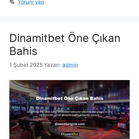
Yorum yap
Dinamitbet Öne Çıkan
Bahis
1 Şubat 2025
Yazarı:
admin