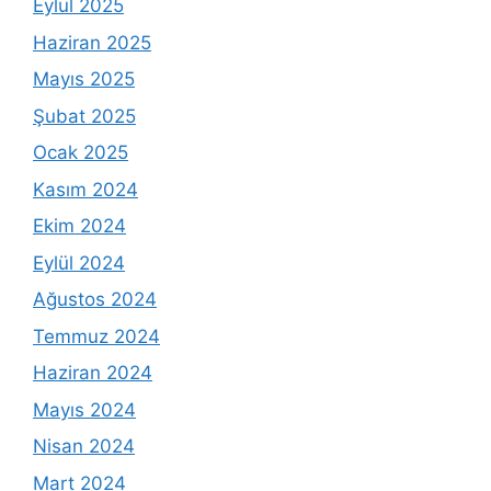
Eylül 2025
Haziran 2025
Mayıs 2025
Şubat 2025
Ocak 2025
Kasım 2024
Ekim 2024
Eylül 2024
Ağustos 2024
Temmuz 2024
Haziran 2024
Mayıs 2024
Nisan 2024
Mart 2024