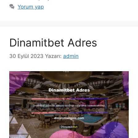
Yorum yap
Dinamitbet Adres
30 Eylül 2023
Yazarı:
admin