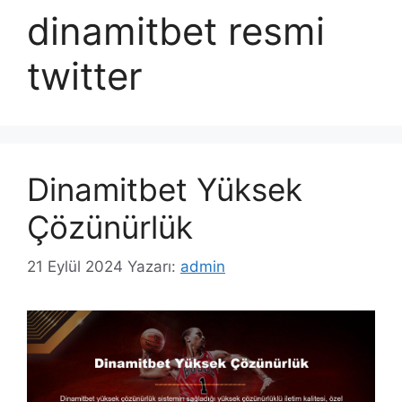
dinamitbet resmi
twitter
Dinamitbet Yüksek
Çözünürlük
21 Eylül 2024
Yazarı:
admin