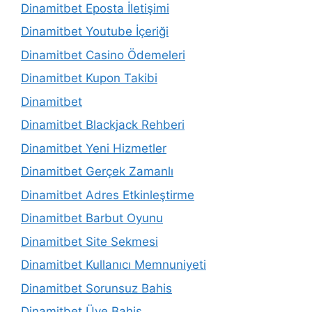
Dinamitbet Eposta İletişimi
Dinamitbet Youtube İçeriği
Dinamitbet Casino Ödemeleri
Dinamitbet Kupon Takibi
Dinamitbet
Dinamitbet Blackjack Rehberi
Dinamitbet Yeni Hizmetler
Dinamitbet Gerçek Zamanlı
Dinamitbet Adres Etkinleştirme
Dinamitbet Barbut Oyunu
Dinamitbet Site Sekmesi
Dinamitbet Kullanıcı Memnuniyeti
Dinamitbet Sorunsuz Bahis
Dinamitbet Üye Bahis