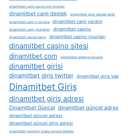
dinamitbet canlı casino slot oyunları
dinamitbet canlı destek
dinamitbet canlı destek ekibi
dinamitbet canlı yardım
dinamitbet canlı tv avrupa
dinamitbet casino
dinamitbet canlı şikayetler
dinamitbet casino oyunları
dinamitbet casino lobisi
dinamitbet casino sitesi
dinamitbet com
dinamitbet entegre kurulum
dinamitbet girisi
dinamitbet giris twitter
dinamitbet giris yap
Dinamitbet Giriş
dinamitbet giriş adresi
Dinamitbet Güncel
dinamitbet güncel adres
dinamitbet güncel adresi
dinamitbet güncel giriş adresi
dinamitbet güvenilir lisans avrupa ödülleri