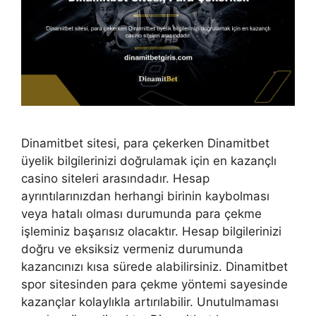
Dinamitbet sitesi, para çekerken Dinamitbet
üyelik bilgilerinizi doğrulamak için en kazançlı
casino siteleri arasındadır. Hesap
ayrıntılarınızdan herhangi birinin kaybolması
veya hatalı olması durumunda para çekme
işleminiz başarısız olacaktır. Hesap bilgilerinizi
doğru ve eksiksiz vermeniz durumunda
kazancınızı kısa sürede alabilirsiniz. Dinamitbet
spor sitesinden para çekme yöntemi sayesinde
kazançlar kolaylıkla artırılabilir. Unutulmaması