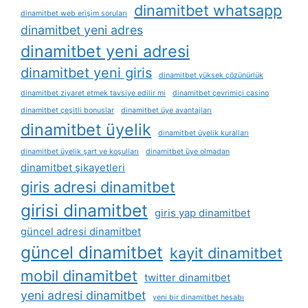
dinamitbet whatsapp
dinamitbet web erişim soruları
dinamitbet yeni adres
dinamitbet yeni adresi
dinamitbet yeni giris
dinamitbet yüksek çözünürlük
dinamitbet ziyaret etmek tavsiye edilir mi
dinamitbet çevrimiçi casino
dinamitbet çeşitli bonuslar
dinamitbet üye avantajları
dinamitbet üyelik
dinamitbet üyelik kuralları
dinamitbet üyelik şart ve koşulları
dinamitbet üye olmadan
dinamitbet şikayetleri
giris adresi dinamitbet
girisi dinamitbet
giris yap dinamitbet
güncel adresi dinamitbet
güncel dinamitbet
kayit dinamitbet
mobil dinamitbet
twitter dinamitbet
yeni adresi dinamitbet
yeni bir dinamitbet hesabı