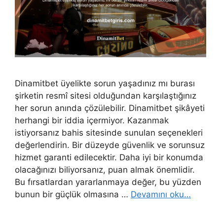
Dinamitbet üyelikte sorun yaşadınız mı burası
şirketin resmî sitesi olduğundan karşılaştığınız
her sorun anında çözülebilir. Dinamitbet şikâyeti
herhangi bir iddia içermiyor. Kazanmak
istiyorsanız bahis sitesinde sunulan seçenekleri
değerlendirin. Bir düzeyde güvenlik ve sorunsuz
hizmet garanti edilecektir. Daha iyi bir konumda
olacağınızı biliyorsanız, puan almak önemlidir.
Bu fırsatlardan yararlanmaya değer, bu yüzden
bunun bir güçlük olmasına …
Devamını oku…