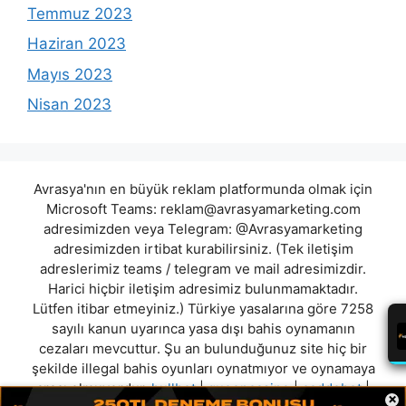
Temmuz 2023
Haziran 2023
Mayıs 2023
Nisan 2023
Avrasya'nın en büyük reklam platformunda olmak için
Microsoft Teams:
reklam@avrasyamarketing.com
adresimizden veya Telegram: @Avrasyamarketing
adresimizden irtibat kurabilirsiniz. (Tek iletişim
adreslerimiz teams / telegram ve mail adresimizdir.
Harici hiçbir iletişim adresimiz bulunmamaktadır.
Lütfen itibar etmeyiniz.) Türkiye yasalarına göre 7258
sayılı kanun uyarınca yasa dışı bahis oynamanın
cezaları mevcuttur. Şu an bulunduğunuz site hiç bir
şekilde illegal bahis oyunları oynatmıyor ve oynamaya
aracı olmuyordur.
hullbet
|
queencasino
|
caddebet
|
×