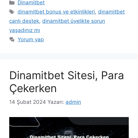
Kategoriler
Dinamitbet
Etiketler
dinamitbet bonus ve etkinlikleri
,
dinamitbet
canlı destek
,
dinamitbet üyelikte sorun
yaşadınız mı
Yorum yap
Dinamitbet Sitesi, Para
Çekerken
14 Şubat 2024
Yazarı:
admin