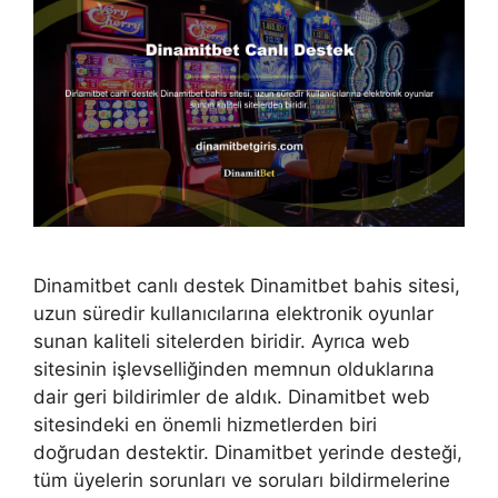
Dinamitbet canlı destek Dinamitbet bahis sitesi,
uzun süredir kullanıcılarına elektronik oyunlar
sunan kaliteli sitelerden biridir. Ayrıca web
sitesinin işlevselliğinden memnun olduklarına
dair geri bildirimler de aldık. Dinamitbet web
sitesindeki en önemli hizmetlerden biri
doğrudan destektir. Dinamitbet yerinde desteği,
tüm üyelerin sorunları ve soruları bildirmelerine