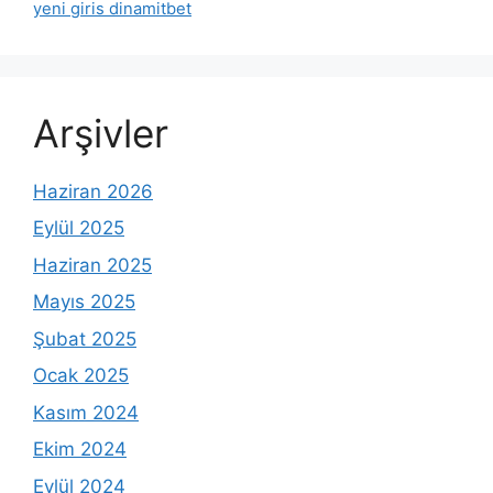
yeni giris dinamitbet
Arşivler
Haziran 2026
Eylül 2025
Haziran 2025
Mayıs 2025
Şubat 2025
Ocak 2025
Kasım 2024
Ekim 2024
Eylül 2024