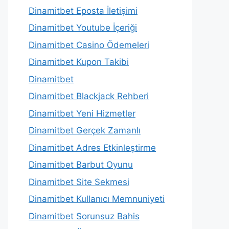
Dinamitbet Eposta İletişimi
Dinamitbet Youtube İçeriği
Dinamitbet Casino Ödemeleri
Dinamitbet Kupon Takibi
Dinamitbet
Dinamitbet Blackjack Rehberi
Dinamitbet Yeni Hizmetler
Dinamitbet Gerçek Zamanlı
Dinamitbet Adres Etkinleştirme
Dinamitbet Barbut Oyunu
Dinamitbet Site Sekmesi
Dinamitbet Kullanıcı Memnuniyeti
Dinamitbet Sorunsuz Bahis