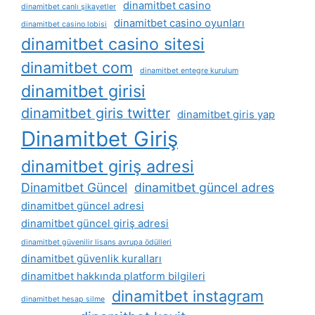
dinamitbet casino
dinamitbet canlı şikayetler
dinamitbet casino oyunları
dinamitbet casino lobisi
dinamitbet casino sitesi
dinamitbet com
dinamitbet entegre kurulum
dinamitbet girisi
dinamitbet giris twitter
dinamitbet giris yap
Dinamitbet Giriş
dinamitbet giriş adresi
Dinamitbet Güncel
dinamitbet güncel adres
dinamitbet güncel adresi
dinamitbet güncel giriş adresi
dinamitbet güvenilir lisans avrupa ödülleri
dinamitbet güvenlik kuralları
dinamitbet hakkında platform bilgileri
dinamitbet instagram
dinamitbet hesap silme