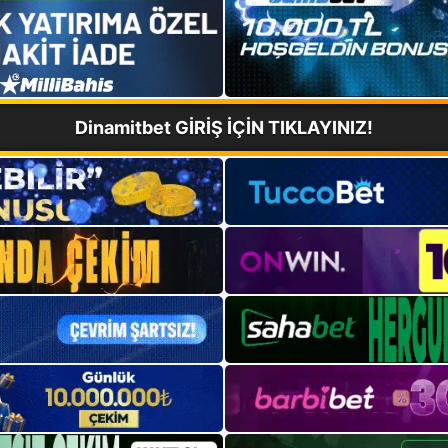
Dinamitbet GİRİŞ İÇİN TIKLAYINIZ!