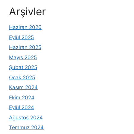
Arşivler
Haziran 2026
Eylül 2025
Haziran 2025
Mayıs 2025
Şubat 2025
Ocak 2025
Kasım 2024
Ekim 2024
Eylül 2024
Ağustos 2024
Temmuz 2024