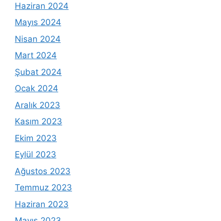
Haziran 2024
Mayıs 2024
Nisan 2024
Mart 2024
Şubat 2024
Ocak 2024
Aralık 2023
Kasım 2023
Ekim 2023
Eylül 2023
Ağustos 2023
Temmuz 2023
Haziran 2023
Mayıs 2023