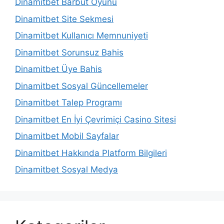
Dinamitbet Barbut Oyunu
Dinamitbet Site Sekmesi
Dinamitbet Kullanıcı Memnuniyeti
Dinamitbet Sorunsuz Bahis
Dinamitbet Üye Bahis
Dinamitbet Sosyal Güncellemeler
Dinamitbet Talep Programı
Dinamitbet En İyi Çevrimiçi Casino Sitesi
Dinamitbet Mobil Sayfalar
Dinamitbet Hakkında Platform Bilgileri
Dinamitbet Sosyal Medya