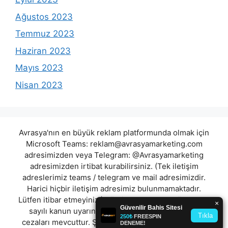
Ağustos 2023
Temmuz 2023
Haziran 2023
Mayıs 2023
Nisan 2023
Avrasya'nın en büyük reklam platformunda olmak için
Microsoft Teams:
reklam@avrasyamarketing.com
adresimizden veya Telegram: @Avrasyamarketing
adresimizden irtibat kurabilirsiniz. (Tek iletişim
adreslerimiz teams / telegram ve mail adresimizdir.
Harici hiçbir iletişim adresimiz bulunmamaktadır.
Lütfen itibar etmeyiniz.) Türkiye yasalarına göre 7258
sayılı kanun uyarınca yasa dışı bahis oynamanın
cezaları mevcuttur. Şu an bulunduğunuz site hiç bir