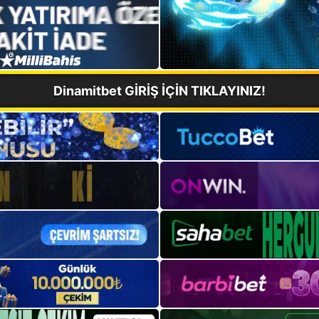
Dinamitbet GİRİŞ İÇİN TIKLAYINIZ!