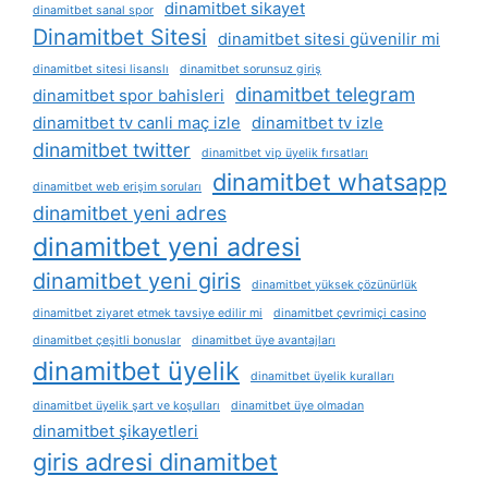
dinamitbet sikayet
dinamitbet sanal spor
Dinamitbet Sitesi
dinamitbet sitesi güvenilir mi
dinamitbet sitesi lisanslı
dinamitbet sorunsuz giriş
dinamitbet telegram
dinamitbet spor bahisleri
dinamitbet tv canli maç izle
dinamitbet tv izle
dinamitbet twitter
dinamitbet vip üyelik fırsatları
dinamitbet whatsapp
dinamitbet web erişim soruları
dinamitbet yeni adres
dinamitbet yeni adresi
dinamitbet yeni giris
dinamitbet yüksek çözünürlük
dinamitbet ziyaret etmek tavsiye edilir mi
dinamitbet çevrimiçi casino
dinamitbet çeşitli bonuslar
dinamitbet üye avantajları
dinamitbet üyelik
dinamitbet üyelik kuralları
dinamitbet üyelik şart ve koşulları
dinamitbet üye olmadan
dinamitbet şikayetleri
giris adresi dinamitbet