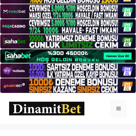
İçeriğe
atla
Menü