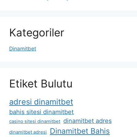
Kategoriler
Dinamitbet
Etiket Bulutu
adresi dinamitbet
bahis sitesi dinamitbet
dinamitbet adres
casino sitesi dinamitbet
Dinamitbet Bahis
dinamitbet adresi