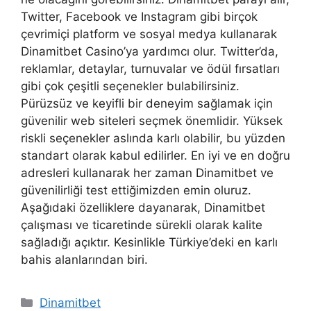
Twitter, Facebook ve Instagram gibi birçok
çevrimiçi platform ve sosyal medya kullanarak
Dinamitbet Casino’ya yardımcı olur. Twitter’da,
reklamlar, detaylar, turnuvalar ve ödül fırsatları
gibi çok çeşitli seçenekler bulabilirsiniz.
Pürüzsüz ve keyifli bir deneyim sağlamak için
güvenilir web siteleri seçmek önemlidir. Yüksek
riskli seçenekler aslında karlı olabilir, bu yüzden
standart olarak kabul edilirler. En iyi ve en doğru
adresleri kullanarak her zaman Dinamitbet ve
güvenilirliği test ettiğimizden emin oluruz.
Aşağıdaki özelliklere dayanarak, Dinamitbet
çalışması ve ticaretinde sürekli olarak kalite
sağladığı açıktır. Kesinlikle Türkiye’deki en karlı
bahis alanlarından biri.
Kategoriler
Dinamitbet