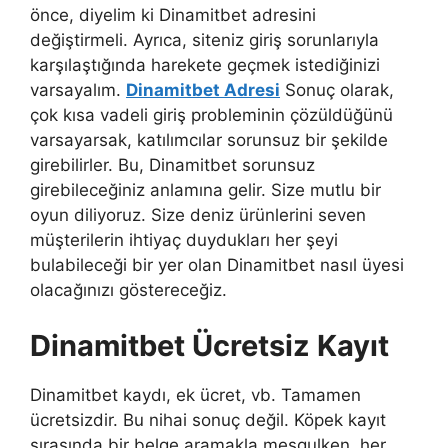
önce, diyelim ki Dinamitbet adresini
değiştirmeli. Ayrıca, siteniz giriş sorunlarıyla
karşılaştığında harekete geçmek istediğinizi
varsayalım.
Dinamitbet Adresi
Sonuç olarak,
çok kısa vadeli giriş probleminin çözüldüğünü
varsayarsak, katılımcılar sorunsuz bir şekilde
girebilirler. Bu, Dinamitbet sorunsuz
girebileceğiniz anlamına gelir. Size mutlu bir
oyun diliyoruz. Size deniz ürünlerini seven
müşterilerin ihtiyaç duydukları her şeyi
bulabileceği bir yer olan Dinamitbet nasıl üyesi
olacağınızı göstereceğiz.
Dinamitbet Ücretsiz Kayıt
Dinamitbet kaydı, ek ücret, vb. Tamamen
ücretsizdir. Bu nihai sonuç değil. Köpek kayıt
sırasında bir belge aramakla meşgulken, her