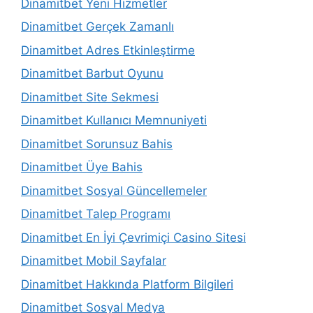
Dinamitbet Yeni Hizmetler
Dinamitbet Gerçek Zamanlı
Dinamitbet Adres Etkinleştirme
Dinamitbet Barbut Oyunu
Dinamitbet Site Sekmesi
Dinamitbet Kullanıcı Memnuniyeti
Dinamitbet Sorunsuz Bahis
Dinamitbet Üye Bahis
Dinamitbet Sosyal Güncellemeler
Dinamitbet Talep Programı
Dinamitbet En İyi Çevrimiçi Casino Sitesi
Dinamitbet Mobil Sayfalar
Dinamitbet Hakkında Platform Bilgileri
Dinamitbet Sosyal Medya