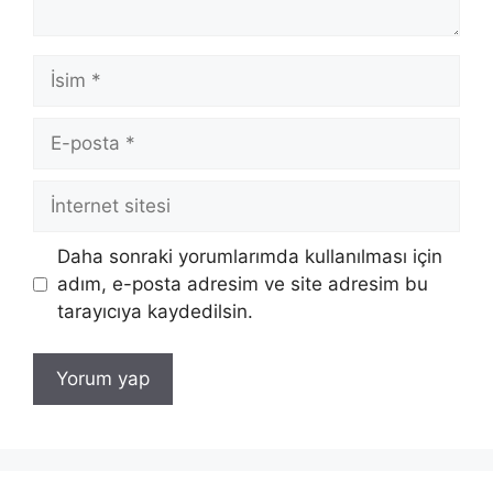
İsim
E-
posta
İnternet
sitesi
Daha sonraki yorumlarımda kullanılması için
adım, e-posta adresim ve site adresim bu
tarayıcıya kaydedilsin.