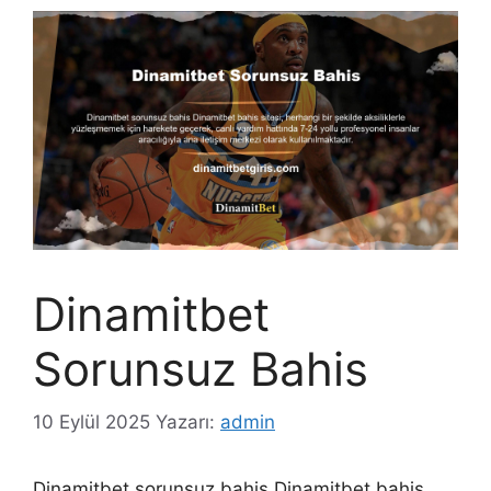
Dinamitbet
Sorunsuz Bahis
10 Eylül 2025
Yazarı:
admin
Dinamitbet sorunsuz bahis Dinamitbet bahis