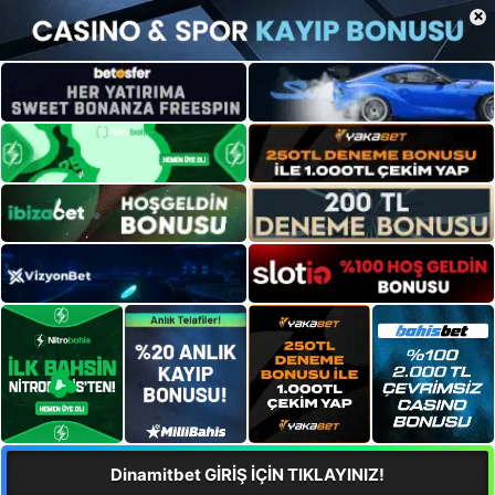
×
Dinamitbet GİRİŞ İÇİN TIKLAYINIZ!