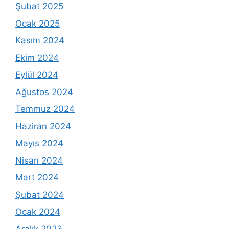
Şubat 2025
Ocak 2025
Kasım 2024
Ekim 2024
Eylül 2024
Ağustos 2024
Temmuz 2024
Haziran 2024
Mayıs 2024
Nisan 2024
Mart 2024
Şubat 2024
Ocak 2024
Aralık 2023