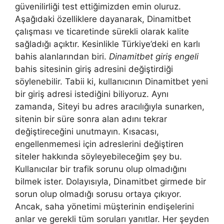
güvenilirliği test ettiğimizden emin oluruz.
Aşağıdaki özelliklere dayanarak, Dinamitbet
çalışması ve ticaretinde sürekli olarak kalite
sağladığı açıktır. Kesinlikle Türkiye’deki en karlı
bahis alanlarından biri.
Dinamitbet giriş engeli
bahis sitesinin giriş adresini değiştirdiği
söylenebilir. Tabii ki, kullanıcının Dinamitbet yeni
bir giriş adresi istediğini biliyoruz. Aynı
zamanda, Siteyi bu adres aracılığıyla sunarken,
sitenin bir süre sonra alan adını tekrar
değiştireceğini unutmayın. Kısacası,
engellenmemesi için adreslerini değiştiren
siteler hakkında söyleyebileceğim şey bu.
Kullanıcılar bir trafik sorunu olup olmadığını
bilmek ister. Dolayısıyla, Dinamitbet girmede bir
sorun olup olmadığı sorusu ortaya çıkıyor.
Ancak, saha yönetimi müşterinin endişelerini
anlar ve gerekli tüm soruları yanıtlar. Her şeyden