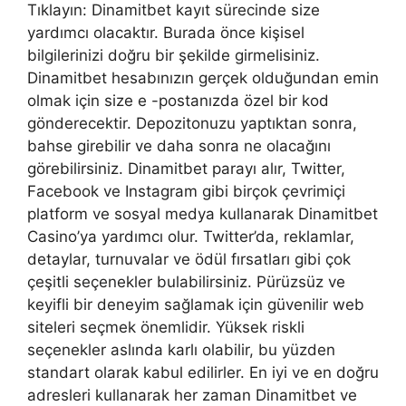
Tıklayın: Dinamitbet kayıt sürecinde size
yardımcı olacaktır. Burada önce kişisel
bilgilerinizi doğru bir şekilde girmelisiniz.
Dinamitbet hesabınızın gerçek olduğundan emin
olmak için size e -postanızda özel bir kod
gönderecektir. Depozitonuzu yaptıktan sonra,
bahse girebilir ve daha sonra ne olacağını
görebilirsiniz. Dinamitbet parayı alır, Twitter,
Facebook ve Instagram gibi birçok çevrimiçi
platform ve sosyal medya kullanarak Dinamitbet
Casino’ya yardımcı olur. Twitter’da, reklamlar,
detaylar, turnuvalar ve ödül fırsatları gibi çok
çeşitli seçenekler bulabilirsiniz. Pürüzsüz ve
keyifli bir deneyim sağlamak için güvenilir web
siteleri seçmek önemlidir. Yüksek riskli
seçenekler aslında karlı olabilir, bu yüzden
standart olarak kabul edilirler. En iyi ve en doğru
adresleri kullanarak her zaman Dinamitbet ve