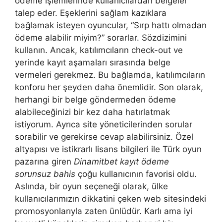
ödeme işlemlerinde kullanıcılardan belgeler
talep eder. Eşeklerini sağlam kazıklara
bağlamak isteyen oyuncular, “Sırp hattı olmadan
ödeme alabilir miyim?” sorarlar. Sözdizimini
kullanın. Ancak, katılımcıların check-out ve
yerinde kayıt aşamaları sırasında belge
vermeleri gerekmez. Bu bağlamda, katılımcıların
konforu her şeyden daha önemlidir. Son olarak,
herhangi bir belge göndermeden ödeme
alabileceğinizi bir kez daha hatırlatmak
istiyorum. Ayrıca site yöneticilerinden sorular
sorabilir ve gerekirse cevap alabilirsiniz. Özel
altyapısı ve istikrarlı lisans bilgileri ile Türk oyun
pazarına giren
Dinamitbet kayıt ödeme
sorunsuz bahis
çoğu kullanıcının favorisi oldu.
Aslında, bir oyun seçeneği olarak, ülke
kullanıcılarımızın dikkatini çeken web sitesindeki
promosyonlarıyla zaten ünlüdür. Karlı ama iyi