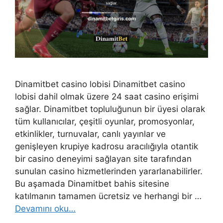
Dinamitbet casino lobisi Dinamitbet casino
lobisi dahil olmak üzere 24 saat casino erişimi
sağlar. Dinamitbet topluluğunun bir üyesi olarak
tüm kullanıcılar, çeşitli oyunlar, promosyonlar,
etkinlikler, turnuvalar, canlı yayınlar ve
genişleyen krupiye kadrosu aracılığıyla otantik
bir casino deneyimi sağlayan site tarafından
sunulan casino hizmetlerinden yararlanabilirler.
Bu aşamada Dinamitbet bahis sitesine
katılmanın tamamen ücretsiz ve herhangi bir …
Devamını oku…