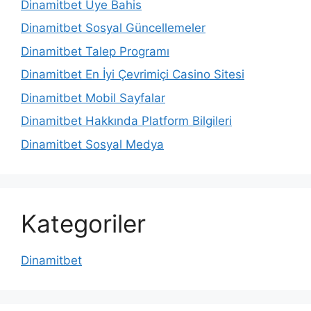
Dinamitbet Üye Bahis
Dinamitbet Sosyal Güncellemeler
Dinamitbet Talep Programı
Dinamitbet En İyi Çevrimiçi Casino Sitesi
Dinamitbet Mobil Sayfalar
Dinamitbet Hakkında Platform Bilgileri
Dinamitbet Sosyal Medya
Kategoriler
Dinamitbet