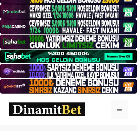
İçeriğe
atla
Menü