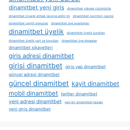
dinamitbet yeni giris
dinamitbet yüksek çözünürlük
dinamitbet ziyaret etmek tavsiye edilir mi
dinamitbet çevrimiçi casino
dinamitbet çeşitli bonuslar
dinamitbet üye avantajları
dinamitbet üyelik
dinamitbet üyelik kuralları
dinamitbet üyelik şart ve koşulları
dinamitbet üye olmadan
dinamitbet şikayetleri
giris adresi dinamitbet
girisi dinamitbet
giris yap dinamitbet
güncel adresi dinamitbet
güncel dinamitbet
kayit dinamitbet
mobil dinamitbet
twitter dinamitbet
yeni adresi dinamitbet
yeni bir dinamitbet hesabı
yeni giris dinamitbet