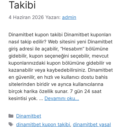
Takibi
4 Haziran 2026
Yazarı:
admin
Dinamitbet kupon takibi Dinamitbet kuponları
nasıl takip edilir? Web sitesini yeni Dinamitbet
giriş adresi ile açabilir, “Hesabım” bölümüne
gidebilir, kupon seçeneğini seçebilir, mevcut
kuponlarınızdaki kupon bölümüne gidebilir ve
kazanabilir veya kaybedebilirsiniz. Dinamitbet
en güvenilir, en hızlı ve kullanıcı dostu bahis
sitelerinden biridir ve ayrıca kullanıcılarına
birçok harika özellik sunar. 7 gün 24 saat
kesintisi yok. …
Devamını oku…
Kategoriler
Dinamitbet
Etiketler
dinamitbet kupon takibi
,
dinamitbet yasal