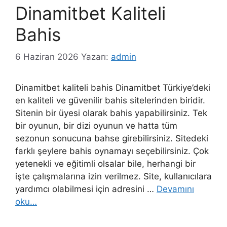
Dinamitbet Kaliteli
Bahis
6 Haziran 2026
Yazarı:
admin
Dinamitbet kaliteli bahis Dinamitbet Türkiye’deki
en kaliteli ve güvenilir bahis sitelerinden biridir.
Sitenin bir üyesi olarak bahis yapabilirsiniz. Tek
bir oyunun, bir dizi oyunun ve hatta tüm
sezonun sonucuna bahse girebilirsiniz. Sitedeki
farklı şeylere bahis oynamayı seçebilirsiniz. Çok
yetenekli ve eğitimli olsalar bile, herhangi bir
işte çalışmalarına izin verilmez. Site, kullanıcılara
yardımcı olabilmesi için adresini …
Devamını
oku…