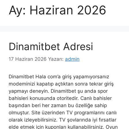
Ay:
Haziran 2026
Dinamitbet Adresi
17 Haziran 2026
Yazarı:
admin
Dinamitbet Hala com’a giriş yapamıyorsanız
modeminizi kapatıp açtıktan sonra tekrar giriş
yapmayı deneyin. Dinamitbet şu anda spor
bahisleri konusunda otoritedir. Canlı bahisler
başından beri her zaman bu özelliğe sahip
olmuştur. Site üzerinden TV programlarını canlı
olarak izleyebilirsiniz. TV şovlarında iyi fırsatlar
elde etmek için kuponları kullanabilirsiniz. Oyun