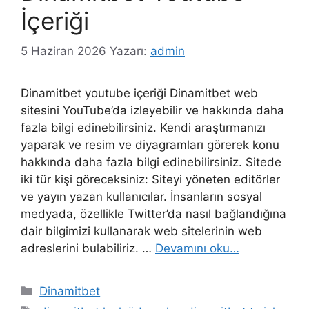
İçeriği
5 Haziran 2026
Yazarı:
admin
Dinamitbet youtube içeriği Dinamitbet web
sitesini YouTube’da izleyebilir ve hakkında daha
fazla bilgi edinebilirsiniz. Kendi araştırmanızı
yaparak ve resim ve diyagramları görerek konu
hakkında daha fazla bilgi edinebilirsiniz. Sitede
iki tür kişi göreceksiniz: Siteyi yöneten editörler
ve yayın yazan kullanıcılar. İnsanların sosyal
medyada, özellikle Twitter’da nasıl bağlandığına
dair bilgimizi kullanarak web sitelerinin web
adreslerini bulabiliriz. …
Devamını oku…
Kategoriler
Dinamitbet