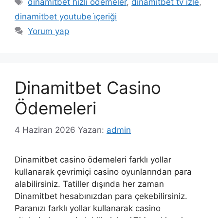
Etiketler
dinamitbet hızlı ödemeler
,
dinamitbet tv izle
,
dinamitbet youtube i̇çeriği
Yorum yap
Dinamitbet Casino
Ödemeleri
4 Haziran 2026
Yazarı:
admin
Dinamitbet casino ödemeleri farklı yollar
kullanarak çevrimiçi casino oyunlarından para
alabilirsiniz. Tatiller dışında her zaman
Dinamitbet hesabınızdan para çekebilirsiniz.
Paranızı farklı yollar kullanarak casino