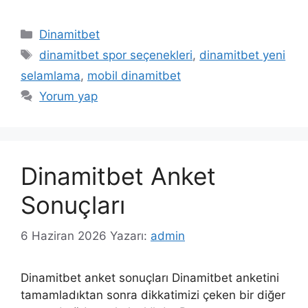
Kategoriler
Dinamitbet
Etiketler
dinamitbet spor seçenekleri
,
dinamitbet yeni
selamlama
,
mobil dinamitbet
Yorum yap
Dinamitbet Anket
Sonuçları
6 Haziran 2026
Yazarı:
admin
Dinamitbet anket sonuçları Dinamitbet anketini
tamamladıktan sonra dikkatimizi çeken bir diğer