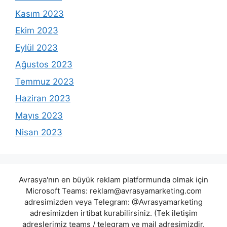
Kasım 2023
Ekim 2023
Eylül 2023
Ağustos 2023
Temmuz 2023
Haziran 2023
Mayıs 2023
Nisan 2023
Avrasya'nın en büyük reklam platformunda olmak için
Microsoft Teams:
reklam@avrasyamarketing.com
adresimizden veya Telegram: @Avrasyamarketing
adresimizden irtibat kurabilirsiniz. (Tek iletişim
adreslerimiz teams / telegram ve mail adresimizdir.