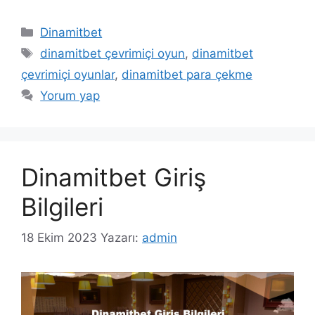
Kategoriler
Dinamitbet
Etiketler
dinamitbet çevrimiçi oyun
,
dinamitbet
çevrimiçi oyunlar
,
dinamitbet para çekme
Yorum yap
Dinamitbet Giriş
Bilgileri
18 Ekim 2023
Yazarı:
admin