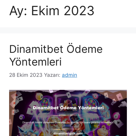
Ay:
Ekim 2023
Dinamitbet Ödeme
Yöntemleri
28 Ekim 2023
Yazarı:
admin