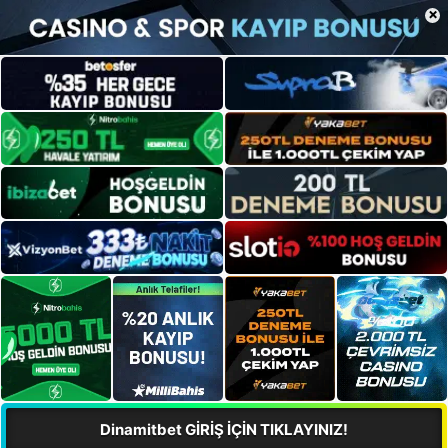
×
Dinamitbet GİRİŞ İÇİN TIKLAYINIZ!