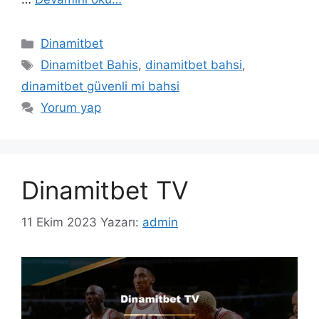
Kategoriler
Dinamitbet
Etiketler
Dinamitbet Bahis
,
dinamitbet bahsi
,
dinamitbet güvenli mi bahsi
Yorum yap
Dinamitbet TV
11 Ekim 2023
Yazarı:
admin