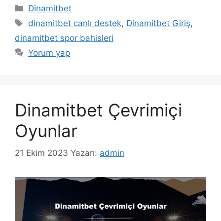
Kategoriler
Dinamitbet
Etiketler
dinamitbet canlı destek
,
Dinamitbet Giriş
,
dinamitbet spor bahisleri
Yorum yap
Dinamitbet Çevrimiçi
Oyunlar
21 Ekim 2023
Yazarı:
admin