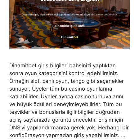
Dinamitbet giriş bilgileri bahsinizi yaptıktan
sonra oyun kategorisini kontrol edebilirsiniz.
Örneğin slot, canlı oyun, bingo gibi seçenekler
sunuyor. Üyeler tüm bu casino oyunlarına
katılabilirler. Üyeler ayrıca casino turnuvalarını
ve büyük ödülleri deneyimleyebilirler. Tüm bu
teşvikler ve bonuslarla ilgili bilgiler doğrudan
açılış sayfanızda görüntülenecektir. Erişim için
DNS’yi yapılandırmanıza gerek yok. Herhangi bir
konfigürasyon yapmadan giriş yapabilirsiniz. …