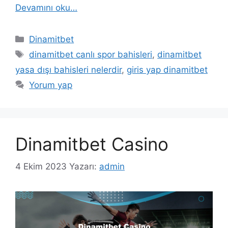
Devamını oku…
Kategoriler
Dinamitbet
Etiketler
dinamitbet canlı spor bahisleri
,
dinamitbet
yasa dışı bahisleri nelerdir
,
giris yap dinamitbet
Yorum yap
Dinamitbet Casino
4 Ekim 2023
Yazarı:
admin