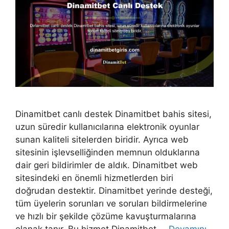
Dinamitbet canlı destek Dinamitbet bahis sitesi,
uzun süredir kullanıcılarına elektronik oyunlar
sunan kaliteli sitelerden biridir. Ayrıca web
sitesinin işlevselliğinden memnun olduklarına
dair geri bildirimler de aldık. Dinamitbet web
sitesindeki en önemli hizmetlerden biri
doğrudan destektir. Dinamitbet yerinde desteği,
tüm üyelerin sorunları ve soruları bildirmelerine
ve hızlı bir şekilde çözüme kavuşturmalarına