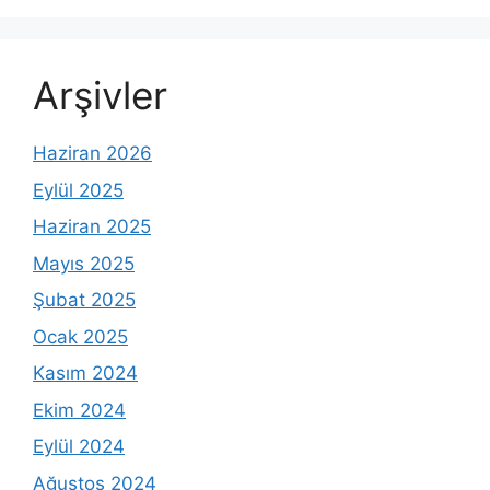
Arşivler
Haziran 2026
Eylül 2025
Haziran 2025
Mayıs 2025
Şubat 2025
Ocak 2025
Kasım 2024
Ekim 2024
Eylül 2024
Ağustos 2024