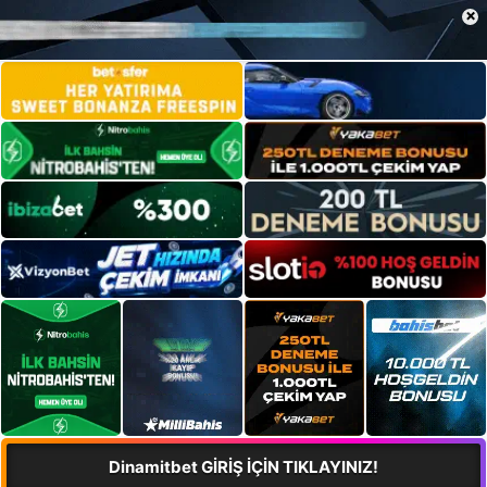
×
Dinamitbet GİRİŞ İÇİN TIKLAYINIZ!