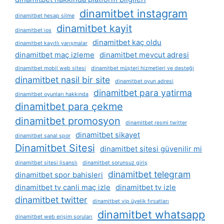
dinamitbet instagram
dinamitbet hesap silme
dinamitbet kayit
dinamitbet i̇os
dinamitbet kaç oldu
dinamitbet kayıtlı yarışmalar
dinamitbet maç izleme
dinamitbet mevcut adresi
dinamitbet mobil web sitesi
dinamitbet müşteri hizmetleri ve desteği
dinamitbet nasil bir site
dinamitbet oyun adresi
dinamitbet para yatirma
dinamitbet oyunları hakkında
dinamitbet para çekme
dinamitbet promosyon
dinamitbet resmi twitter
dinamitbet sikayet
dinamitbet sanal spor
Dinamitbet Sitesi
dinamitbet sitesi güvenilir mi
dinamitbet sitesi lisanslı
dinamitbet sorunsuz giriş
dinamitbet telegram
dinamitbet spor bahisleri
dinamitbet tv canli maç izle
dinamitbet tv izle
dinamitbet twitter
dinamitbet vip üyelik fırsatları
dinamitbet whatsapp
dinamitbet web erişim soruları