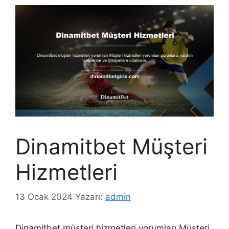
Dinamitbet Müşteri
Hizmetleri
13 Ocak 2024
Yazarı:
admin
Dinamitbet müşteri hizmetleri yorumları Müşteri