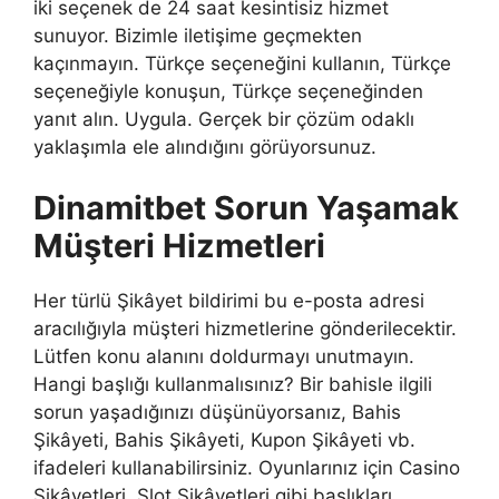
iki seçenek de 24 saat kesintisiz hizmet
sunuyor. Bizimle iletişime geçmekten
kaçınmayın. Türkçe seçeneğini kullanın, Türkçe
seçeneğiyle konuşun, Türkçe seçeneğinden
yanıt alın. Uygula. Gerçek bir çözüm odaklı
yaklaşımla ele alındığını görüyorsunuz.
Dinamitbet Sorun Yaşamak
Müşteri Hizmetleri
Her türlü Şikâyet bildirimi bu e-posta adresi
aracılığıyla müşteri hizmetlerine gönderilecektir.
Lütfen konu alanını doldurmayı unutmayın.
Hangi başlığı kullanmalısınız? Bir bahisle ilgili
sorun yaşadığınızı düşünüyorsanız, Bahis
Şikâyeti, Bahis Şikâyeti, Kupon Şikâyeti vb.
ifadeleri kullanabilirsiniz. Oyunlarınız için Casino
Şikâyetleri, Slot Şikâyetleri gibi başlıkları