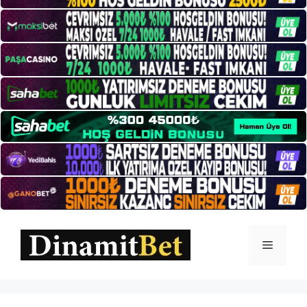
İçeriğe
atla
Menü