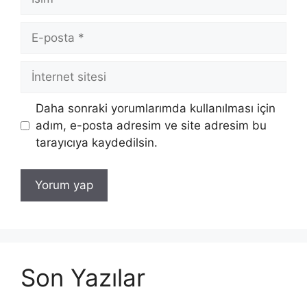
E-
posta
İnternet
sitesi
Daha sonraki yorumlarımda kullanılması için
adım, e-posta adresim ve site adresim bu
tarayıcıya kaydedilsin.
Son Yazılar