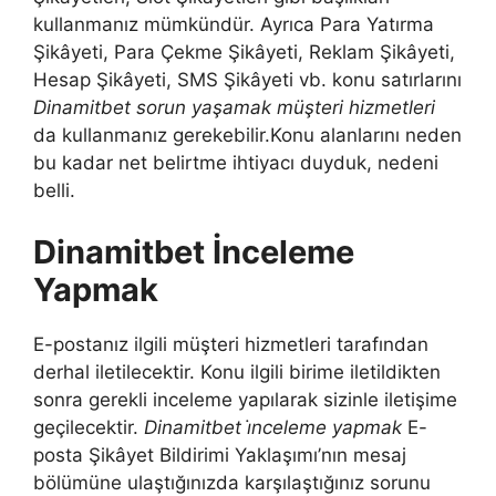
kullanmanız mümkündür. Ayrıca Para Yatırma
Şikâyeti, Para Çekme Şikâyeti, Reklam Şikâyeti,
Hesap Şikâyeti, SMS Şikâyeti vb. konu satırlarını
Dinamitbet sorun yaşamak müşteri hizmetleri
da kullanmanız gerekebilir.Konu alanlarını neden
bu kadar net belirtme ihtiyacı duyduk, nedeni
belli.
Dinamitbet İnceleme
Yapmak
E-postanız ilgili müşteri hizmetleri tarafından
derhal iletilecektir. Konu ilgili birime iletildikten
sonra gerekli inceleme yapılarak sizinle iletişime
geçilecektir.
Dinamitbet i̇nceleme yapmak
E-
posta Şikâyet Bildirimi Yaklaşımı’nın mesaj
bölümüne ulaştığınızda karşılaştığınız sorunu