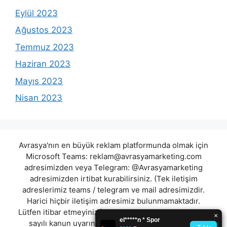
Eylül 2023
Ağustos 2023
Temmuz 2023
Haziran 2023
Mayıs 2023
Nisan 2023
Avrasya'nın en büyük reklam platformunda olmak için
Microsoft Teams:
reklam@avrasyamarketing.com
adresimizden veya Telegram: @Avrasyamarketing
adresimizden irtibat kurabilirsiniz. (Tek iletişim
adreslerimiz teams / telegram ve mail adresimizdir.
Harici hiçbir iletişim adresimiz bulunmamaktadır.
Lütfen itibar etmeyiniz.) Türkiye yasalarına göre 7258
sayılı kanun uyarınca yasa dışı bahis oynamanın