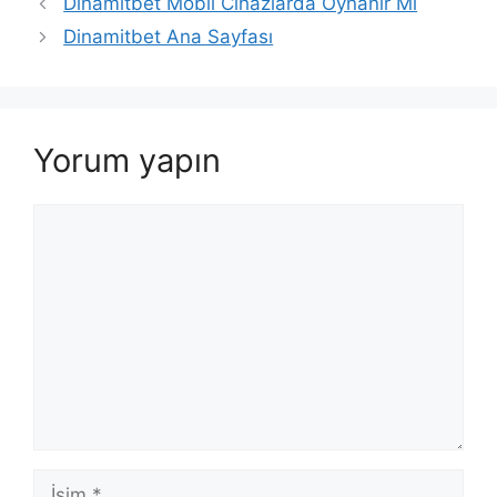
Dinamitbet Mobil Cihazlarda Oynanır Mı
Dinamitbet Ana Sayfası
Yorum yapın
Yorum
İsim