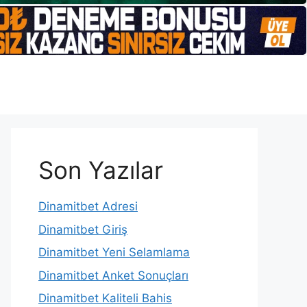
Son Yazılar
Dinamitbet Adresi
Dinamitbet Giriş
Dinamitbet Yeni Selamlama
Dinamitbet Anket Sonuçları
Dinamitbet Kaliteli Bahis