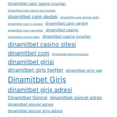
dinamitbet canlı casino oyunları
dinamitbet canlı casino slot oyunları
dinamitbet canlı destek
dinamitbet canlı destek ekibi
dinamitbet canlı yardım
dinamitbet canlı tv avrupa
dinamitbet casino
dinamitbet canlı şikayetler
dinamitbet casino oyunları
dinamitbet casino lobisi
dinamitbet casino sitesi
dinamitbet com
dinamitbet entegre kurulum
dinamitbet girisi
dinamitbet giris twitter
dinamitbet giris yap
Dinamitbet Giriş
dinamitbet giriş adresi
Dinamitbet Güncel
dinamitbet güncel adres
dinamitbet güncel adresi
dinamitbet güncel giriş adresi