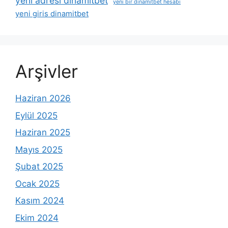
yeni adresi dinamitbet
yeni bir dinamitbet hesabı
yeni giris dinamitbet
Arşivler
Haziran 2026
Eylül 2025
Haziran 2025
Mayıs 2025
Şubat 2025
Ocak 2025
Kasım 2024
Ekim 2024