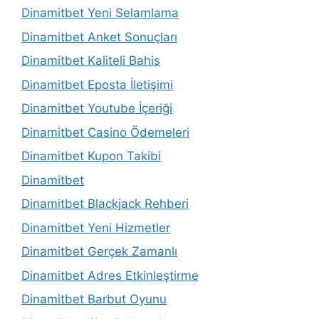
Dinamitbet Yeni Selamlama
Dinamitbet Anket Sonuçları
Dinamitbet Kaliteli Bahis
Dinamitbet Eposta İletişimi
Dinamitbet Youtube İçeriği
Dinamitbet Casino Ödemeleri
Dinamitbet Kupon Takibi
Dinamitbet
Dinamitbet Blackjack Rehberi
Dinamitbet Yeni Hizmetler
Dinamitbet Gerçek Zamanlı
Dinamitbet Adres Etkinleştirme
Dinamitbet Barbut Oyunu