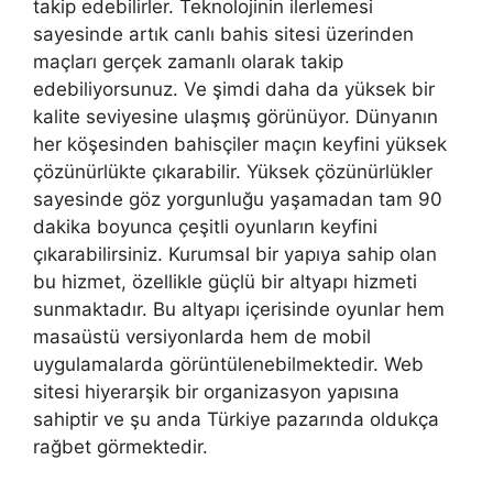
takip edebilirler. Teknolojinin ilerlemesi
sayesinde artık canlı bahis sitesi üzerinden
maçları gerçek zamanlı olarak takip
edebiliyorsunuz. Ve şimdi daha da yüksek bir
kalite seviyesine ulaşmış görünüyor. Dünyanın
her köşesinden bahisçiler maçın keyfini yüksek
çözünürlükte çıkarabilir. Yüksek çözünürlükler
sayesinde göz yorgunluğu yaşamadan tam 90
dakika boyunca çeşitli oyunların keyfini
çıkarabilirsiniz. Kurumsal bir yapıya sahip olan
bu hizmet, özellikle güçlü bir altyapı hizmeti
sunmaktadır. Bu altyapı içerisinde oyunlar hem
masaüstü versiyonlarda hem de mobil
uygulamalarda görüntülenebilmektedir. Web
sitesi hiyerarşik bir organizasyon yapısına
sahiptir ve şu anda Türkiye pazarında oldukça
rağbet görmektedir.