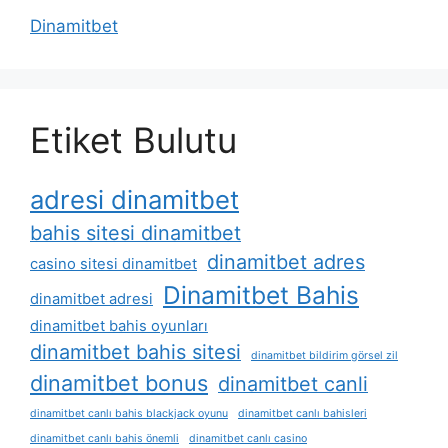
Dinamitbet
Etiket Bulutu
adresi dinamitbet
bahis sitesi dinamitbet
dinamitbet adres
casino sitesi dinamitbet
Dinamitbet Bahis
dinamitbet adresi
dinamitbet bahis oyunları
dinamitbet bahis sitesi
dinamitbet bildirim görsel zil
dinamitbet bonus
dinamitbet canli
dinamitbet canlı bahis blackjack oyunu
dinamitbet canlı bahisleri
dinamitbet canlı bahis önemli
dinamitbet canlı casino