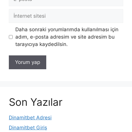
posta
İnternet
sitesi
Daha sonraki yorumlarımda kullanılması için
adım, e-posta adresim ve site adresim bu
tarayıcıya kaydedilsin.
Son Yazılar
Dinamitbet Adresi
Dinamitbet Giriş