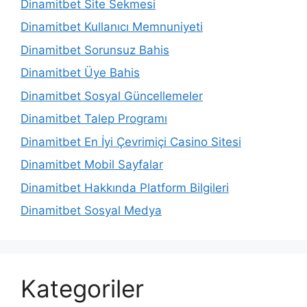
Dinamitbet Site Sekmesi
Dinamitbet Kullanıcı Memnuniyeti
Dinamitbet Sorunsuz Bahis
Dinamitbet Üye Bahis
Dinamitbet Sosyal Güncellemeler
Dinamitbet Talep Programı
Dinamitbet En İyi Çevrimiçi Casino Sitesi
Dinamitbet Mobil Sayfalar
Dinamitbet Hakkında Platform Bilgileri
Dinamitbet Sosyal Medya
Kategoriler