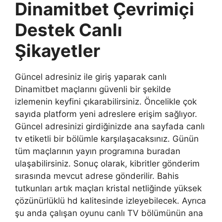
Dinamitbet Çevrimiçi
Destek Canlı
Şikayetler
Güncel adresiniz ile giriş yaparak canlı
Dinamitbet maçlarını güvenli bir şekilde
izlemenin keyfini çıkarabilirsiniz. Öncelikle çok
sayıda platform yeni adreslere erişim sağlıyor.
Güncel adresinizi girdiğinizde ana sayfada canlı
tv etiketli bir bölümle karşılaşacaksınız. Günün
tüm maçlarının yayın programına buradan
ulaşabilirsiniz. Sonuç olarak, kibritler gönderim
sırasında mevcut adrese gönderilir. Bahis
tutkunları artık maçları kristal netliğinde yüksek
çözünürlüklü hd kalitesinde izleyebilecek. Ayrıca
şu anda çalışan oyunu canlı TV bölümünün ana