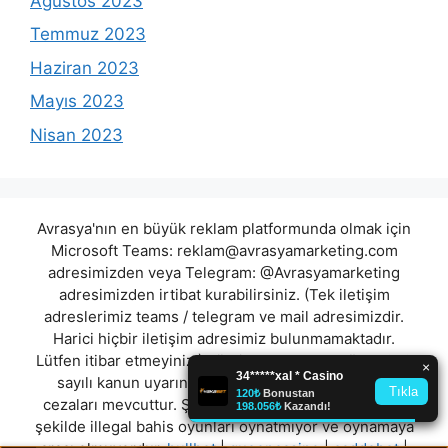
Ağustos 2023
Temmuz 2023
Haziran 2023
Mayıs 2023
Nisan 2023
Avrasya'nın en büyük reklam platformunda olmak için
Microsoft Teams:
reklam@avrasyamarketing.com
adresimizden veya Telegram: @Avrasyamarketing
adresimizden irtibat kurabilirsiniz. (Tek iletişim
adreslerimiz teams / telegram ve mail adresimizdir.
Harici hiçbir iletişim adresimiz bulunmamaktadır.
Lütfen itibar etmeyiniz.) Türkiye yasalarına göre 7258
sayılı kanun uyarınca yasa dışı bahis oynamanın
cezaları mevcuttur. Şu an bulunduğunuz site hiç bir
şekilde illegal bahis oyunları oynatmıyor ve oynamaya