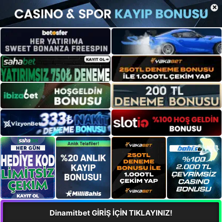
×
Dinamitbet GİRİŞ İÇİN TIKLAYINIZ!