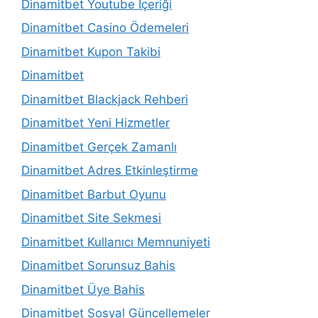
Dinamitbet Youtube İçeriği
Dinamitbet Casino Ödemeleri
Dinamitbet Kupon Takibi
Dinamitbet
Dinamitbet Blackjack Rehberi
Dinamitbet Yeni Hizmetler
Dinamitbet Gerçek Zamanlı
Dinamitbet Adres Etkinleştirme
Dinamitbet Barbut Oyunu
Dinamitbet Site Sekmesi
Dinamitbet Kullanıcı Memnuniyeti
Dinamitbet Sorunsuz Bahis
Dinamitbet Üye Bahis
Dinamitbet Sosyal Güncellemeler