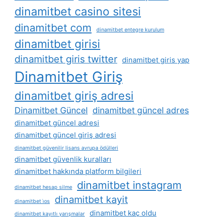
dinamitbet casino sitesi
dinamitbet com
dinamitbet entegre kurulum
dinamitbet girisi
dinamitbet giris twitter
dinamitbet giris yap
Dinamitbet Giriş
dinamitbet giriş adresi
Dinamitbet Güncel
dinamitbet güncel adres
dinamitbet güncel adresi
dinamitbet güncel giriş adresi
dinamitbet güvenilir lisans avrupa ödülleri
dinamitbet güvenlik kuralları
dinamitbet hakkında platform bilgileri
dinamitbet instagram
dinamitbet hesap silme
dinamitbet kayit
dinamitbet i̇os
dinamitbet kaç oldu
dinamitbet kayıtlı yarışmalar