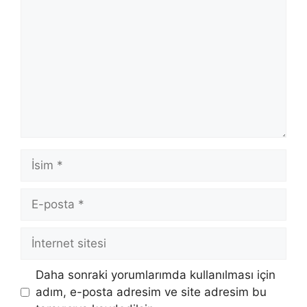
İsim
E-
posta
İnternet
sitesi
Daha sonraki yorumlarımda kullanılması için
adım, e-posta adresim ve site adresim bu