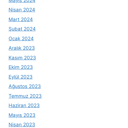
Mayıs 2024
Nisan 2024
Mart 2024
Şubat 2024
Ocak 2024
Aralık 2023
Kasım 2023
Ekim 2023
Eylül 2023
Ağustos 2023
Temmuz 2023
Haziran 2023
Mayıs 2023
Nisan 2023