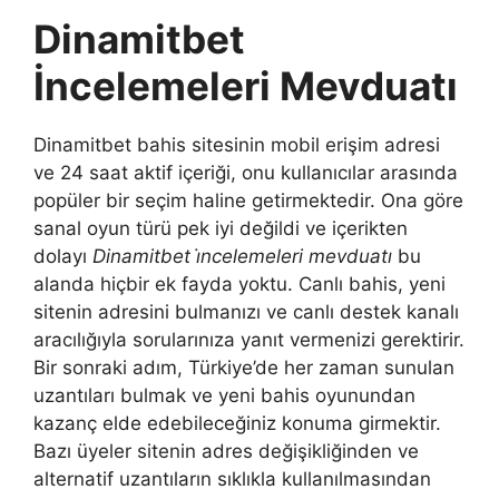
Dinamitbet
İncelemeleri Mevduatı
Dinamitbet bahis sitesinin mobil erişim adresi
ve 24 saat aktif içeriği, onu kullanıcılar arasında
popüler bir seçim haline getirmektedir. Ona göre
sanal oyun türü pek iyi değildi ve içerikten
dolayı
Dinamitbet i̇ncelemeleri mevduatı
bu
alanda hiçbir ek fayda yoktu. Canlı bahis, yeni
sitenin adresini bulmanızı ve canlı destek kanalı
aracılığıyla sorularınıza yanıt vermenizi gerektirir.
Bir sonraki adım, Türkiye’de her zaman sunulan
uzantıları bulmak ve yeni bahis oyunundan
kazanç elde edebileceğiniz konuma girmektir.
Bazı üyeler sitenin adres değişikliğinden ve
alternatif uzantıların sıklıkla kullanılmasından