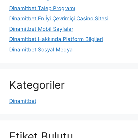
Dinamitbet Talep Programı
Dinamitbet En İyi Çevrimiçi Casino Sitesi
Dinamitbet Mobil Sayfalar
Dinamitbet Hakkında Platform Bilgileri
Dinamitbet Sosyal Medya
Kategoriler
Dinamitbet
Etiket Bulutu