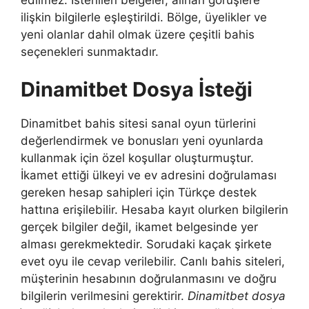
ilişkin bilgilerle eşleştirildi. Bölge, üyelikler ve
yeni olanlar dahil olmak üzere çeşitli bahis
seçenekleri sunmaktadır.
Dinamitbet Dosya İsteği
Dinamitbet bahis sitesi sanal oyun türlerini
değerlendirmek ve bonusları yeni oyunlarda
kullanmak için özel koşullar oluşturmuştur.
İkamet ettiği ülkeyi ve ev adresini doğrulaması
gereken hesap sahipleri için Türkçe destek
hattına erişilebilir. Hesaba kayıt olurken bilgilerin
gerçek bilgiler değil, ikamet belgesinde yer
alması gerekmektedir. Sorudaki kaçak şirkete
evet oyu ile cevap verilebilir. Canlı bahis siteleri,
müşterinin hesabının doğrulanmasını ve doğru
bilgilerin verilmesini gerektirir.
Dinamitbet dosya