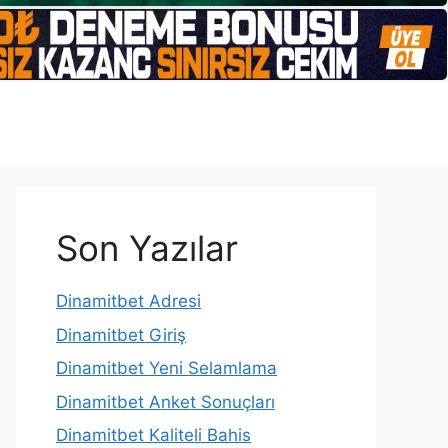
Son Yazılar
Dinamitbet Adresi
Dinamitbet Giriş
Dinamitbet Yeni Selamlama
Dinamitbet Anket Sonuçları
Dinamitbet Kaliteli Bahis