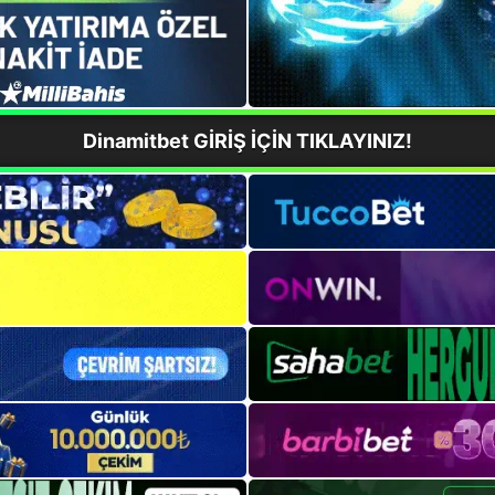
Dinamitbet GİRİŞ İÇİN TIKLAYINIZ!