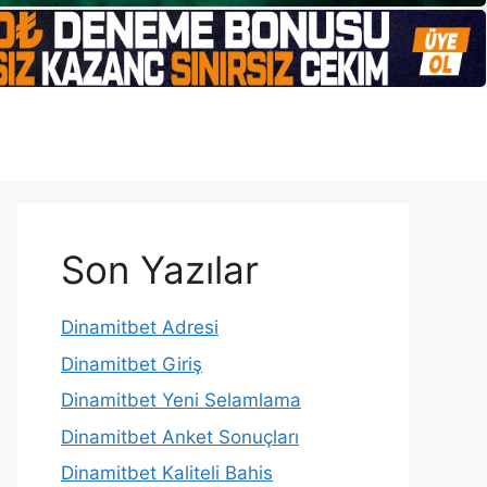
Son Yazılar
Dinamitbet Adresi
Dinamitbet Giriş
Dinamitbet Yeni Selamlama
Dinamitbet Anket Sonuçları
Dinamitbet Kaliteli Bahis