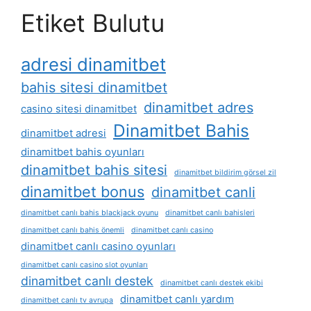
Etiket Bulutu
adresi dinamitbet
bahis sitesi dinamitbet
dinamitbet adres
casino sitesi dinamitbet
Dinamitbet Bahis
dinamitbet adresi
dinamitbet bahis oyunları
dinamitbet bahis sitesi
dinamitbet bildirim görsel zil
dinamitbet bonus
dinamitbet canli
dinamitbet canlı bahis blackjack oyunu
dinamitbet canlı bahisleri
dinamitbet canlı bahis önemli
dinamitbet canlı casino
dinamitbet canlı casino oyunları
dinamitbet canlı casino slot oyunları
dinamitbet canlı destek
dinamitbet canlı destek ekibi
dinamitbet canlı yardım
dinamitbet canlı tv avrupa