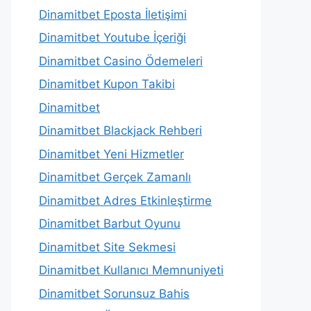
Dinamitbet Eposta İletişimi
Dinamitbet Youtube İçeriği
Dinamitbet Casino Ödemeleri
Dinamitbet Kupon Takibi
Dinamitbet
Dinamitbet Blackjack Rehberi
Dinamitbet Yeni Hizmetler
Dinamitbet Gerçek Zamanlı
Dinamitbet Adres Etkinleştirme
Dinamitbet Barbut Oyunu
Dinamitbet Site Sekmesi
Dinamitbet Kullanıcı Memnuniyeti
Dinamitbet Sorunsuz Bahis