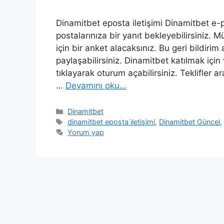
Dinamitbet eposta iletişimi Dinamitbet e-po
postalarınıza bir yanıt bekleyebilirsiniz.
için bir anket alacaksınız. Bu geri bildirim
paylaşabilirsiniz. Dinamitbet katılmak içi
tıklayarak oturum açabilirsiniz. Teklifler a
…
Devamını oku…
Kategoriler
Dinamitbet
Etiketler
dinamitbet eposta i̇letişimi
,
Dinamitbet Güncel
Yorum yap