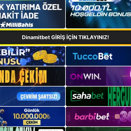
Dinamitbet GİRİŞ İÇİN TIKLAYINIZ!