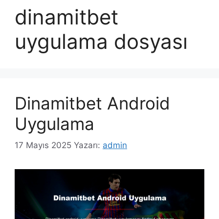
dinamitbet
uygulama dosyası
Dinamitbet Android
Uygulama
17 Mayıs 2025
Yazarı:
admin