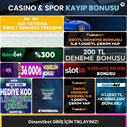
×
Dinamitbet GİRİŞ İÇİN TIKLAYINIZ!