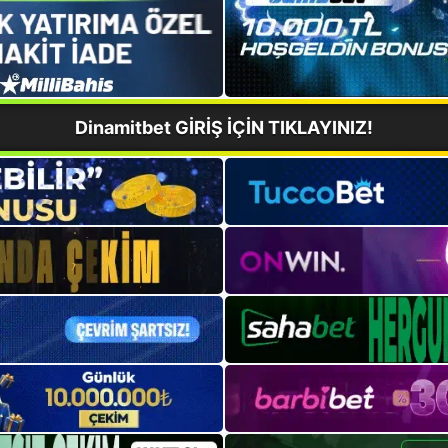
Dinamitbet GİRİŞ İÇİN TIKLAYINIZ!