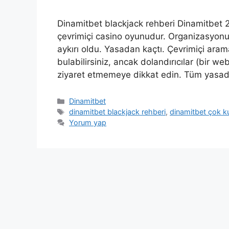
Dinamitbet blackjack rehberi Dinamitbet 2
çevrimiçi casino oyunudur. Organizasyonun
aykırı oldu. Yasadan kaçtı. Çevrimiçi ara
bulabilirsiniz, ancak dolandırıcılar (bir web
ziyaret etmemeye dikkat edin. Tüm yasadış
Kategoriler
Dinamitbet
Etiketler
dinamitbet blackjack rehberi
,
dinamitbet çok ku
Yorum yap