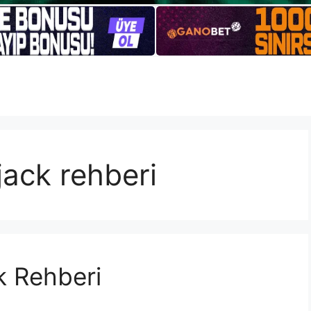
jack rehberi
k Rehberi