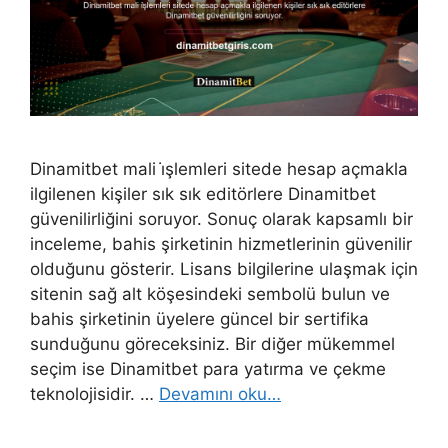
Dinamitbet mali i̇şlemleri sitede hesap açmakla
ilgilenen kişiler sık ​​sık editörlere Dinamitbet
güvenilirliğini soruyor. Sonuç olarak kapsamlı bir
inceleme, bahis şirketinin hizmetlerinin güvenilir
olduğunu gösterir. Lisans bilgilerine ulaşmak için
sitenin sağ alt köşesindeki sembolü bulun ve
bahis şirketinin üyelere güncel bir sertifika
sunduğunu göreceksiniz. Bir diğer mükemmel
seçim ise Dinamitbet para yatırma ve çekme
teknolojisidir. …
Devamını oku…