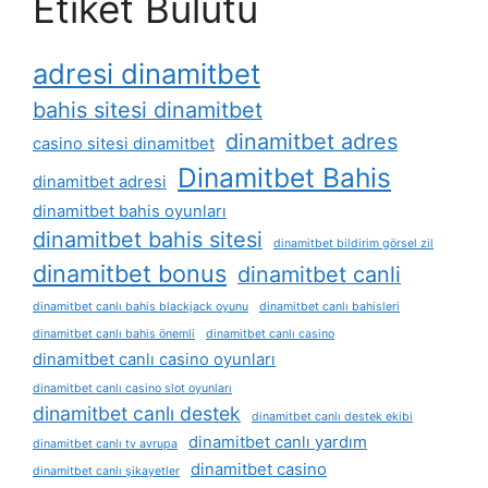
Etiket Bulutu
adresi dinamitbet
bahis sitesi dinamitbet
dinamitbet adres
casino sitesi dinamitbet
Dinamitbet Bahis
dinamitbet adresi
dinamitbet bahis oyunları
dinamitbet bahis sitesi
dinamitbet bildirim görsel zil
dinamitbet bonus
dinamitbet canli
dinamitbet canlı bahis blackjack oyunu
dinamitbet canlı bahisleri
dinamitbet canlı bahis önemli
dinamitbet canlı casino
dinamitbet canlı casino oyunları
dinamitbet canlı casino slot oyunları
dinamitbet canlı destek
dinamitbet canlı destek ekibi
dinamitbet canlı yardım
dinamitbet canlı tv avrupa
dinamitbet casino
dinamitbet canlı şikayetler