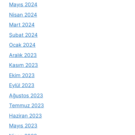
Mayıs 2024
Nisan 2024
Mart 2024
Şubat 2024
Ocak 2024
Aralık 2023
Kasım 2023
Ekim 2023
Eylül 2023
Ağustos 2023
Temmuz 2023
Haziran 2023
Mayıs 2023