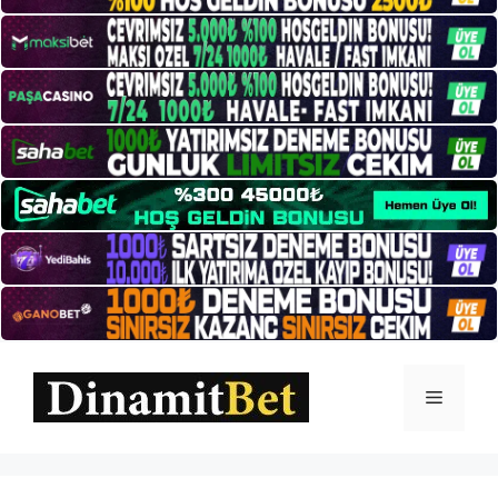
İçeriğe
atla
Menü