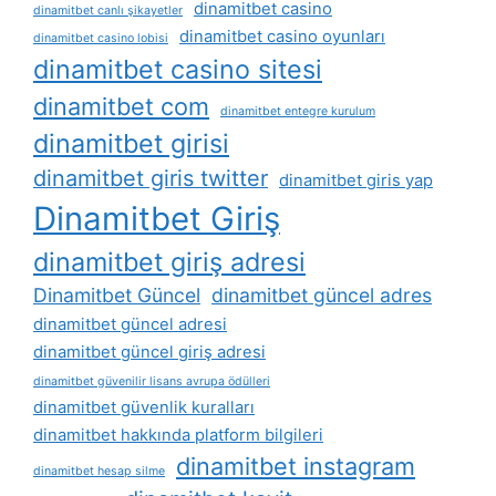
dinamitbet casino
dinamitbet canlı şikayetler
dinamitbet casino oyunları
dinamitbet casino lobisi
dinamitbet casino sitesi
dinamitbet com
dinamitbet entegre kurulum
dinamitbet girisi
dinamitbet giris twitter
dinamitbet giris yap
Dinamitbet Giriş
dinamitbet giriş adresi
Dinamitbet Güncel
dinamitbet güncel adres
dinamitbet güncel adresi
dinamitbet güncel giriş adresi
dinamitbet güvenilir lisans avrupa ödülleri
dinamitbet güvenlik kuralları
dinamitbet hakkında platform bilgileri
dinamitbet instagram
dinamitbet hesap silme