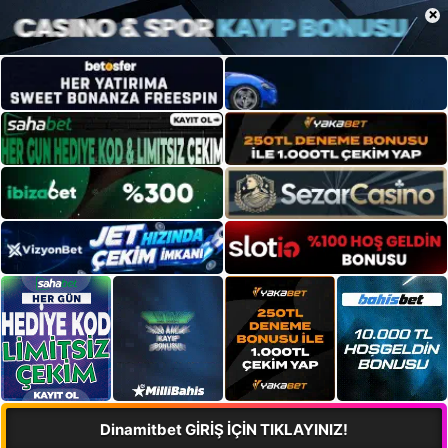
×
Dinamitbet GİRİŞ İÇİN TIKLAYINIZ!