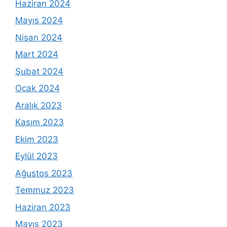
Haziran 2024
Mayıs 2024
Nisan 2024
Mart 2024
Şubat 2024
Ocak 2024
Aralık 2023
Kasım 2023
Ekim 2023
Eylül 2023
Ağustos 2023
Temmuz 2023
Haziran 2023
Mayıs 2023