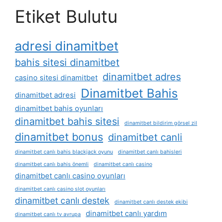
Etiket Bulutu
adresi dinamitbet
bahis sitesi dinamitbet
dinamitbet adres
casino sitesi dinamitbet
Dinamitbet Bahis
dinamitbet adresi
dinamitbet bahis oyunları
dinamitbet bahis sitesi
dinamitbet bildirim görsel zil
dinamitbet bonus
dinamitbet canli
dinamitbet canlı bahis blackjack oyunu
dinamitbet canlı bahisleri
dinamitbet canlı bahis önemli
dinamitbet canlı casino
dinamitbet canlı casino oyunları
dinamitbet canlı casino slot oyunları
dinamitbet canlı destek
dinamitbet canlı destek ekibi
dinamitbet canlı yardım
dinamitbet canlı tv avrupa