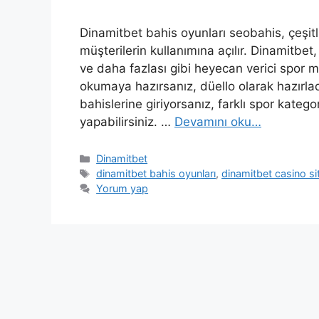
Dinamitbet bahis oyunları seobahis, çeşitli
müşterilerin kullanımına açılır. Dinamitbet,
ve daha fazlası gibi heyecan verici spor ma
okumaya hazırsanız, düello olarak hazırlad
bahislerine giriyorsanız, farklı spor katego
yapabilirsiniz. …
Devamını oku…
Kategoriler
Dinamitbet
Etiketler
dinamitbet bahis oyunları
,
dinamitbet casino si
Yorum yap