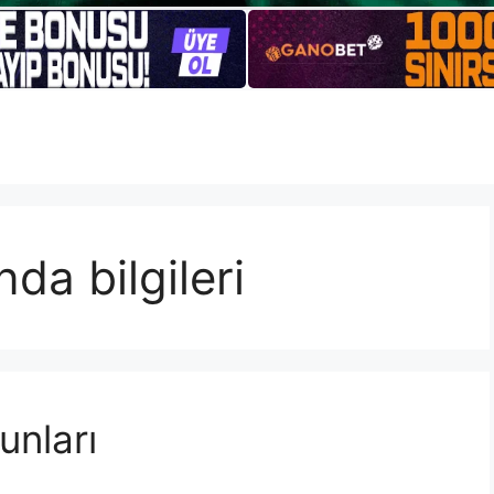
da bilgileri
unları