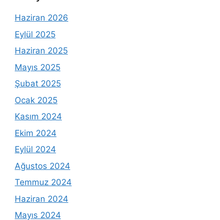
Haziran 2026
Eylül 2025
Haziran 2025
Mayıs 2025
Şubat 2025
Ocak 2025
Kasım 2024
Ekim 2024
Eylül 2024
Ağustos 2024
Temmuz 2024
Haziran 2024
Mayıs 2024