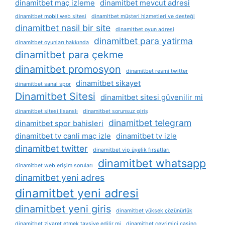
dinamitbet maç izleme
dinamitbet mevcut adresi
dinamitbet mobil web sitesi
dinamitbet müşteri hizmetleri ve desteği
dinamitbet nasil bir site
dinamitbet oyun adresi
dinamitbet para yatirma
dinamitbet oyunları hakkında
dinamitbet para çekme
dinamitbet promosyon
dinamitbet resmi twitter
dinamitbet sikayet
dinamitbet sanal spor
Dinamitbet Sitesi
dinamitbet sitesi güvenilir mi
dinamitbet sitesi lisanslı
dinamitbet sorunsuz giriş
dinamitbet telegram
dinamitbet spor bahisleri
dinamitbet tv canli maç izle
dinamitbet tv izle
dinamitbet twitter
dinamitbet vip üyelik fırsatları
dinamitbet whatsapp
dinamitbet web erişim soruları
dinamitbet yeni adres
dinamitbet yeni adresi
dinamitbet yeni giris
dinamitbet yüksek çözünürlük
dinamitbet ziyaret etmek tavsiye edilir mi
dinamitbet çevrimiçi casino