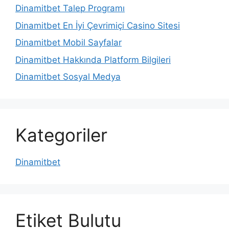
Dinamitbet Talep Programı
Dinamitbet En İyi Çevrimiçi Casino Sitesi
Dinamitbet Mobil Sayfalar
Dinamitbet Hakkında Platform Bilgileri
Dinamitbet Sosyal Medya
Kategoriler
Dinamitbet
Etiket Bulutu