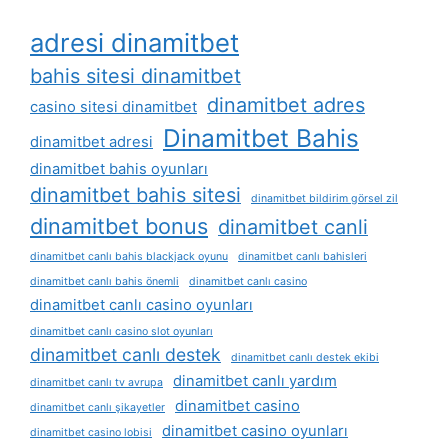
adresi dinamitbet
bahis sitesi dinamitbet
dinamitbet adres
casino sitesi dinamitbet
Dinamitbet Bahis
dinamitbet adresi
dinamitbet bahis oyunları
dinamitbet bahis sitesi
dinamitbet bildirim görsel zil
dinamitbet bonus
dinamitbet canli
dinamitbet canlı bahis blackjack oyunu
dinamitbet canlı bahisleri
dinamitbet canlı bahis önemli
dinamitbet canlı casino
dinamitbet canlı casino oyunları
dinamitbet canlı casino slot oyunları
dinamitbet canlı destek
dinamitbet canlı destek ekibi
dinamitbet canlı yardım
dinamitbet canlı tv avrupa
dinamitbet casino
dinamitbet canlı şikayetler
dinamitbet casino oyunları
dinamitbet casino lobisi