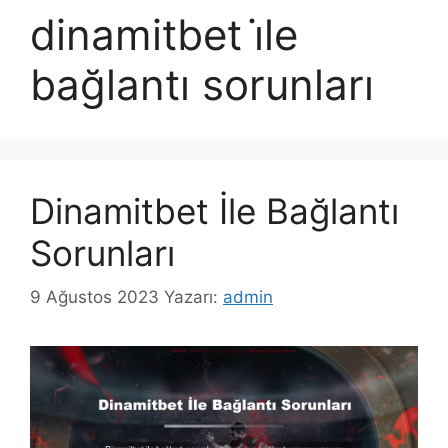
dinamitbet i̇le
bağlantı sorunları
Dinamitbet İle Bağlantı
Sorunları
9 Ağustos 2023
Yazarı:
admin