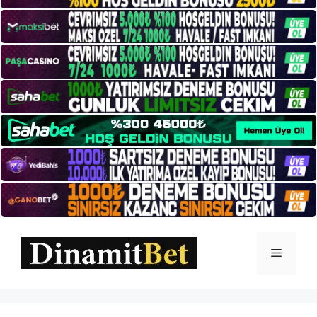
İçeriğe
atla
Menü