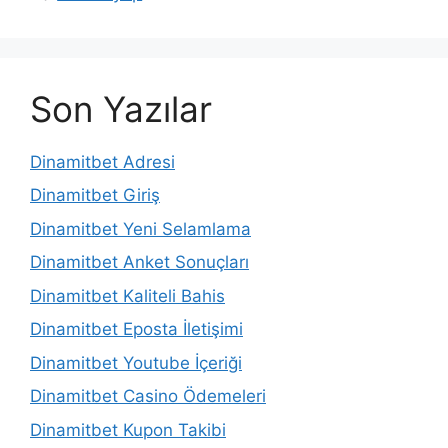
Son Yazılar
Dinamitbet Adresi
Dinamitbet Giriş
Dinamitbet Yeni Selamlama
Dinamitbet Anket Sonuçları
Dinamitbet Kaliteli Bahis
Dinamitbet Eposta İletişimi
Dinamitbet Youtube İçeriği
Dinamitbet Casino Ödemeleri
Dinamitbet Kupon Takibi