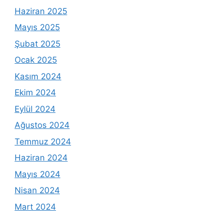
Haziran 2025
Mayıs 2025
Şubat 2025
Ocak 2025
Kasım 2024
Ekim 2024
Eylül 2024
Ağustos 2024
Temmuz 2024
Haziran 2024
Mayıs 2024
Nisan 2024
Mart 2024