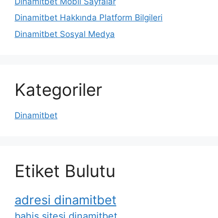
Dinamitbet Mobil Sayfalar
Dinamitbet Hakkında Platform Bilgileri
Dinamitbet Sosyal Medya
Kategoriler
Dinamitbet
Etiket Bulutu
adresi dinamitbet
bahis sitesi dinamitbet