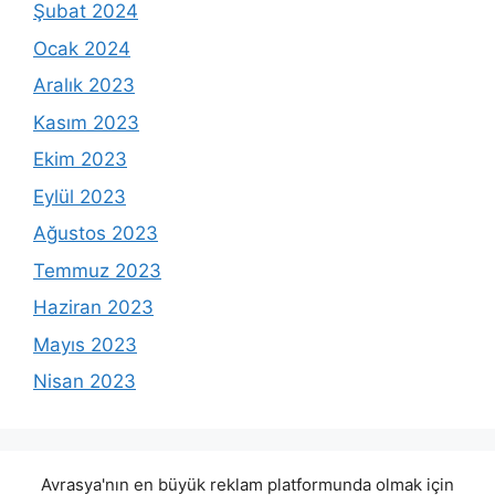
Şubat 2024
Ocak 2024
Aralık 2023
Kasım 2023
Ekim 2023
Eylül 2023
Ağustos 2023
Temmuz 2023
Haziran 2023
Mayıs 2023
Nisan 2023
Avrasya'nın en büyük reklam platformunda olmak için