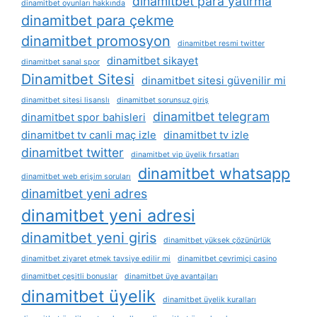
dinamitbet para yatirma
dinamitbet oyunları hakkında
dinamitbet para çekme
dinamitbet promosyon
dinamitbet resmi twitter
dinamitbet sikayet
dinamitbet sanal spor
Dinamitbet Sitesi
dinamitbet sitesi güvenilir mi
dinamitbet sitesi lisanslı
dinamitbet sorunsuz giriş
dinamitbet telegram
dinamitbet spor bahisleri
dinamitbet tv canli maç izle
dinamitbet tv izle
dinamitbet twitter
dinamitbet vip üyelik fırsatları
dinamitbet whatsapp
dinamitbet web erişim soruları
dinamitbet yeni adres
dinamitbet yeni adresi
dinamitbet yeni giris
dinamitbet yüksek çözünürlük
dinamitbet ziyaret etmek tavsiye edilir mi
dinamitbet çevrimiçi casino
dinamitbet çeşitli bonuslar
dinamitbet üye avantajları
dinamitbet üyelik
dinamitbet üyelik kuralları