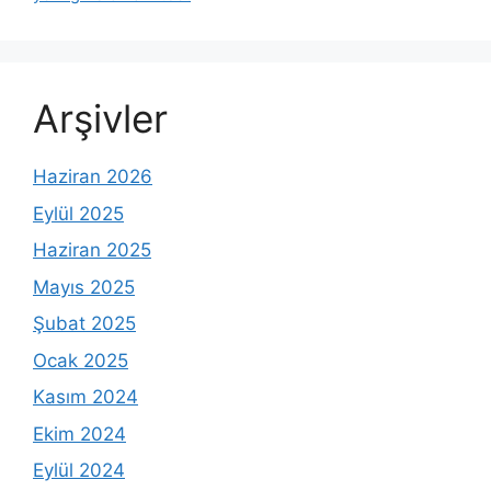
Arşivler
Haziran 2026
Eylül 2025
Haziran 2025
Mayıs 2025
Şubat 2025
Ocak 2025
Kasım 2024
Ekim 2024
Eylül 2024