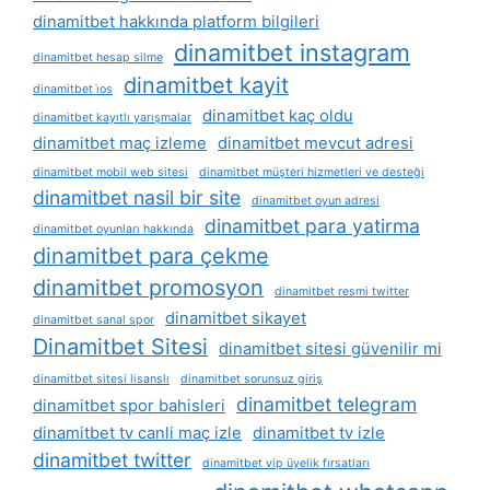
dinamitbet hakkında platform bilgileri
dinamitbet instagram
dinamitbet hesap silme
dinamitbet kayit
dinamitbet i̇os
dinamitbet kaç oldu
dinamitbet kayıtlı yarışmalar
dinamitbet maç izleme
dinamitbet mevcut adresi
dinamitbet mobil web sitesi
dinamitbet müşteri hizmetleri ve desteği
dinamitbet nasil bir site
dinamitbet oyun adresi
dinamitbet para yatirma
dinamitbet oyunları hakkında
dinamitbet para çekme
dinamitbet promosyon
dinamitbet resmi twitter
dinamitbet sikayet
dinamitbet sanal spor
Dinamitbet Sitesi
dinamitbet sitesi güvenilir mi
dinamitbet sitesi lisanslı
dinamitbet sorunsuz giriş
dinamitbet telegram
dinamitbet spor bahisleri
dinamitbet tv canli maç izle
dinamitbet tv izle
dinamitbet twitter
dinamitbet vip üyelik fırsatları