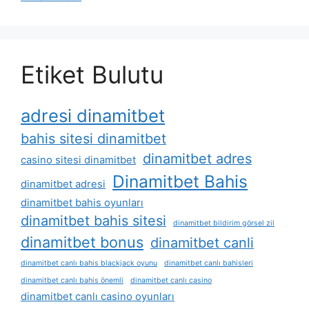
Etiket Bulutu
adresi dinamitbet
bahis sitesi dinamitbet
dinamitbet adres
casino sitesi dinamitbet
Dinamitbet Bahis
dinamitbet adresi
dinamitbet bahis oyunları
dinamitbet bahis sitesi
dinamitbet bildirim görsel zil
dinamitbet bonus
dinamitbet canli
dinamitbet canlı bahis blackjack oyunu
dinamitbet canlı bahisleri
dinamitbet canlı bahis önemli
dinamitbet canlı casino
dinamitbet canlı casino oyunları