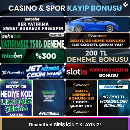
×
Dinamitbet GİRİŞ İÇİN TIKLAYINIZ!