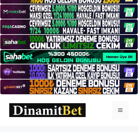
İçeriğe
atla
Menü