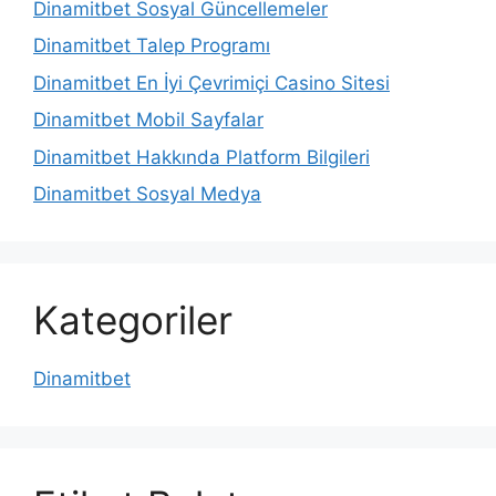
Dinamitbet Sosyal Güncellemeler
Dinamitbet Talep Programı
Dinamitbet En İyi Çevrimiçi Casino Sitesi
Dinamitbet Mobil Sayfalar
Dinamitbet Hakkında Platform Bilgileri
Dinamitbet Sosyal Medya
Kategoriler
Dinamitbet