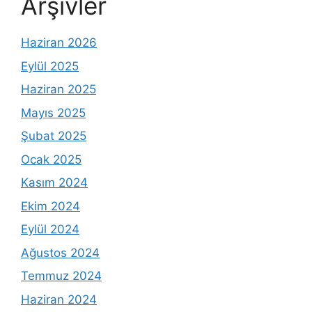
Arşivler
Haziran 2026
Eylül 2025
Haziran 2025
Mayıs 2025
Şubat 2025
Ocak 2025
Kasım 2024
Ekim 2024
Eylül 2024
Ağustos 2024
Temmuz 2024
Haziran 2024