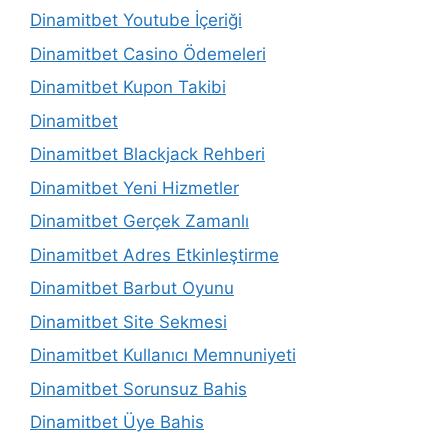
Dinamitbet Youtube İçeriği
Dinamitbet Casino Ödemeleri
Dinamitbet Kupon Takibi
Dinamitbet
Dinamitbet Blackjack Rehberi
Dinamitbet Yeni Hizmetler
Dinamitbet Gerçek Zamanlı
Dinamitbet Adres Etkinleştirme
Dinamitbet Barbut Oyunu
Dinamitbet Site Sekmesi
Dinamitbet Kullanıcı Memnuniyeti
Dinamitbet Sorunsuz Bahis
Dinamitbet Üye Bahis