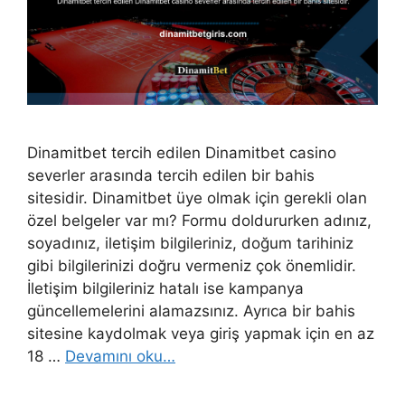
Dinamitbet tercih edilen Dinamitbet casino
severler arasında tercih edilen bir bahis
sitesidir. Dinamitbet üye olmak için gerekli olan
özel belgeler var mı? Formu doldururken adınız,
soyadınız, iletişim bilgileriniz, doğum tarihiniz
gibi bilgilerinizi doğru vermeniz çok önemlidir.
İletişim bilgileriniz hatalı ise kampanya
güncellemelerini alamazsınız. Ayrıca bir bahis
sitesine kaydolmak veya giriş yapmak için en az
18 …
Devamını oku…