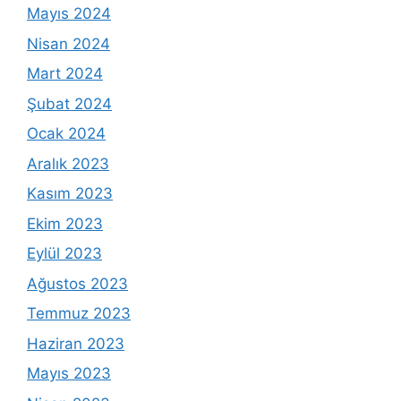
Mayıs 2024
Nisan 2024
Mart 2024
Şubat 2024
Ocak 2024
Aralık 2023
Kasım 2023
Ekim 2023
Eylül 2023
Ağustos 2023
Temmuz 2023
Haziran 2023
Mayıs 2023