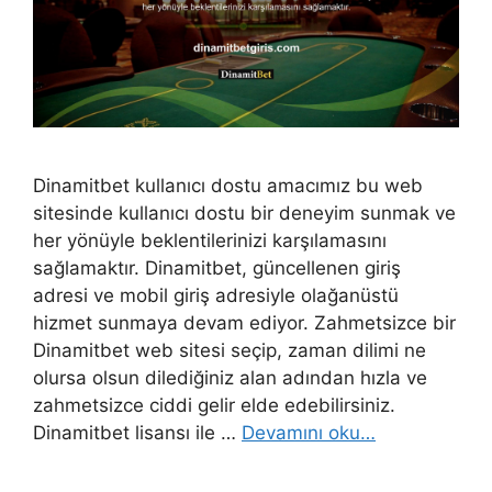
Dinamitbet kullanıcı dostu amacımız bu web
sitesinde kullanıcı dostu bir deneyim sunmak ve
her yönüyle beklentilerinizi karşılamasını
sağlamaktır. Dinamitbet, güncellenen giriş
adresi ve mobil giriş adresiyle olağanüstü
hizmet sunmaya devam ediyor. Zahmetsizce bir
Dinamitbet web sitesi seçip, zaman dilimi ne
olursa olsun dilediğiniz alan adından hızla ve
zahmetsizce ciddi gelir elde edebilirsiniz.
Dinamitbet lisansı ile …
Devamını oku…