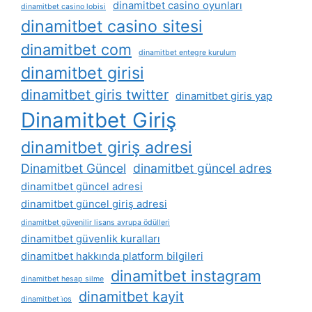
dinamitbet casino oyunları
dinamitbet casino lobisi
dinamitbet casino sitesi
dinamitbet com
dinamitbet entegre kurulum
dinamitbet girisi
dinamitbet giris twitter
dinamitbet giris yap
Dinamitbet Giriş
dinamitbet giriş adresi
Dinamitbet Güncel
dinamitbet güncel adres
dinamitbet güncel adresi
dinamitbet güncel giriş adresi
dinamitbet güvenilir lisans avrupa ödülleri
dinamitbet güvenlik kuralları
dinamitbet hakkında platform bilgileri
dinamitbet instagram
dinamitbet hesap silme
dinamitbet kayit
dinamitbet i̇os