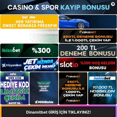
×
Dinamitbet GİRİŞ İÇİN TIKLAYINIZ!