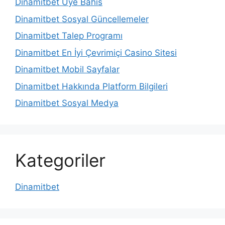
Dinamitbet Üye Bahis
Dinamitbet Sosyal Güncellemeler
Dinamitbet Talep Programı
Dinamitbet En İyi Çevrimiçi Casino Sitesi
Dinamitbet Mobil Sayfalar
Dinamitbet Hakkında Platform Bilgileri
Dinamitbet Sosyal Medya
Kategoriler
Dinamitbet