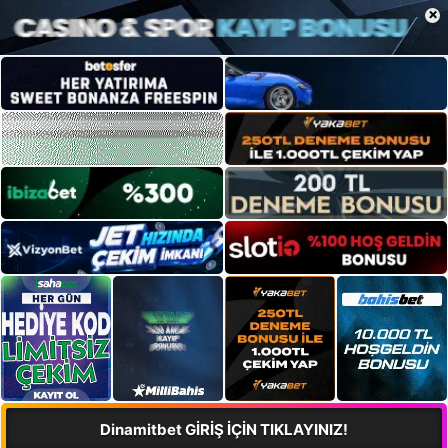
×
Dinamitbet GİRİŞ İÇİN TIKLAYINIZ!