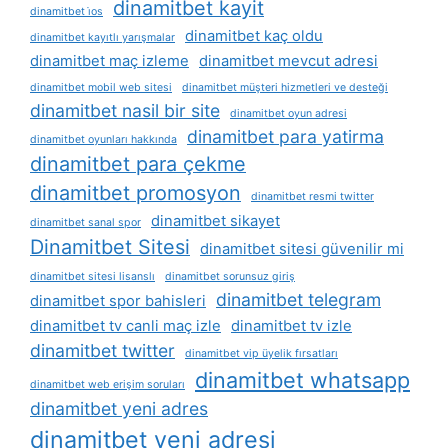
dinamitbet kayit
dinamitbet i̇os
dinamitbet kaç oldu
dinamitbet kayıtlı yarışmalar
dinamitbet maç izleme
dinamitbet mevcut adresi
dinamitbet mobil web sitesi
dinamitbet müşteri hizmetleri ve desteği
dinamitbet nasil bir site
dinamitbet oyun adresi
dinamitbet para yatirma
dinamitbet oyunları hakkında
dinamitbet para çekme
dinamitbet promosyon
dinamitbet resmi twitter
dinamitbet sikayet
dinamitbet sanal spor
Dinamitbet Sitesi
dinamitbet sitesi güvenilir mi
dinamitbet sitesi lisanslı
dinamitbet sorunsuz giriş
dinamitbet telegram
dinamitbet spor bahisleri
dinamitbet tv canli maç izle
dinamitbet tv izle
dinamitbet twitter
dinamitbet vip üyelik fırsatları
dinamitbet whatsapp
dinamitbet web erişim soruları
dinamitbet yeni adres
dinamitbet yeni adresi