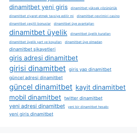
dinamitbet yeni giris
dinamitbet yüksek çözünürlük
dinamitbet ziyaret etmek tavsiye edilir mi
dinamitbet çevrimiçi casino
dinamitbet çeşitli bonuslar
dinamitbet üye avantajları
dinamitbet üyelik
dinamitbet üyelik kuralları
dinamitbet üyelik şart ve koşulları
dinamitbet üye olmadan
dinamitbet şikayetleri
giris adresi dinamitbet
girisi dinamitbet
giris yap dinamitbet
güncel adresi dinamitbet
güncel dinamitbet
kayit dinamitbet
mobil dinamitbet
twitter dinamitbet
yeni adresi dinamitbet
yeni bir dinamitbet hesabı
yeni giris dinamitbet