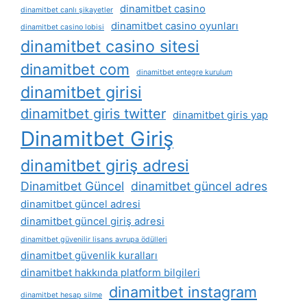
dinamitbet casino
dinamitbet canlı şikayetler
dinamitbet casino oyunları
dinamitbet casino lobisi
dinamitbet casino sitesi
dinamitbet com
dinamitbet entegre kurulum
dinamitbet girisi
dinamitbet giris twitter
dinamitbet giris yap
Dinamitbet Giriş
dinamitbet giriş adresi
Dinamitbet Güncel
dinamitbet güncel adres
dinamitbet güncel adresi
dinamitbet güncel giriş adresi
dinamitbet güvenilir lisans avrupa ödülleri
dinamitbet güvenlik kuralları
dinamitbet hakkında platform bilgileri
dinamitbet instagram
dinamitbet hesap silme