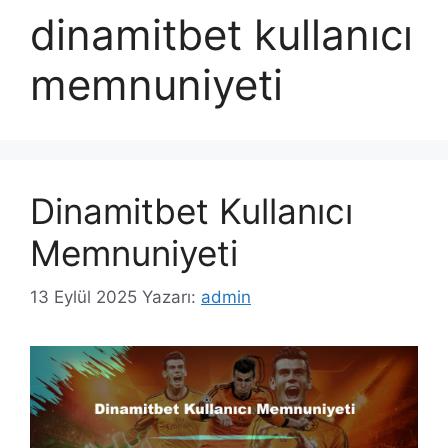
dinamitbet kullanıcı
memnuniyeti
Dinamitbet Kullanıcı
Memnuniyeti
13 Eylül 2025
Yazarı:
admin