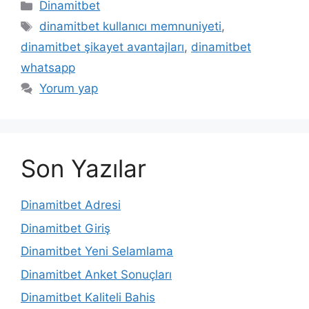
Kategoriler
Dinamitbet
Etiketler
dinamitbet kullanıcı memnuniyeti
,
dinamitbet şikayet avantajları
,
dinamitbet
whatsapp
Yorum yap
Son Yazılar
Dinamitbet Adresi
Dinamitbet Giriş
Dinamitbet Yeni Selamlama
Dinamitbet Anket Sonuçları
Dinamitbet Kaliteli Bahis