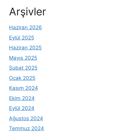
Arşivler
Haziran 2026
Eylül 2025
Haziran 2025
Mayıs 2025
Şubat 2025
Ocak 2025
Kasım 2024
Ekim 2024
Eylül 2024
Ağustos 2024
Temmuz 2024