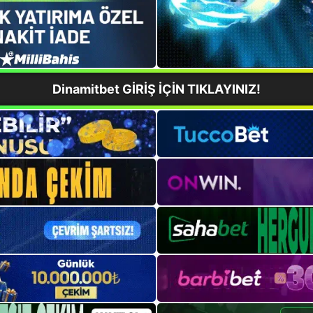
Dinamitbet GİRİŞ İÇİN TIKLAYINIZ!