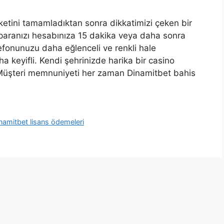
etini tamamladıktan sonra dikkatimizi çeken bir
 paranızı hesabınıza 15 dakika veya daha sonra
efonunuzu daha eğlenceli ve renkli hale
ha keyifli. Kendi şehrinizde harika bir casino
. Müşteri memnuniyeti her zaman Dinamitbet bahis
namitbet lisans ödemeleri