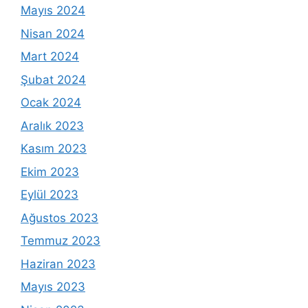
Mayıs 2024
Nisan 2024
Mart 2024
Şubat 2024
Ocak 2024
Aralık 2023
Kasım 2023
Ekim 2023
Eylül 2023
Ağustos 2023
Temmuz 2023
Haziran 2023
Mayıs 2023