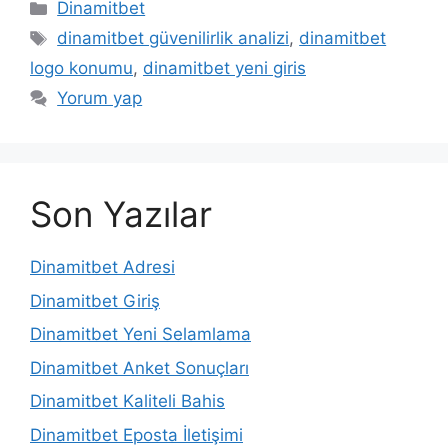
Kategoriler
Dinamitbet
Etiketler
dinamitbet güvenilirlik analizi
,
dinamitbet
logo konumu
,
dinamitbet yeni giris
Yorum yap
Son Yazılar
Dinamitbet Adresi
Dinamitbet Giriş
Dinamitbet Yeni Selamlama
Dinamitbet Anket Sonuçları
Dinamitbet Kaliteli Bahis
Dinamitbet Eposta İletişimi