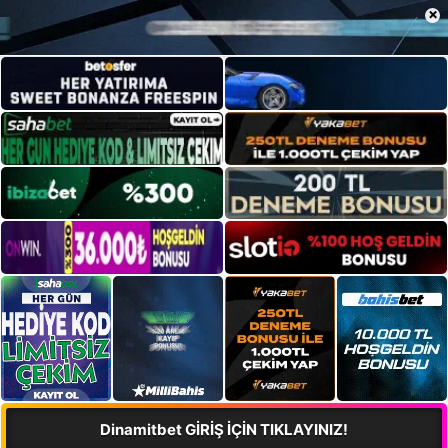
×
Dinamitbet GİRİŞ İÇİN TIKLAYINIZ!