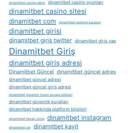
dinamitbet casino oyunları
dinamitbet casino lobisi
dinamitbet casino sitesi
dinamitbet com
dinamitbet entegre kurulum
dinamitbet girisi
dinamitbet giris twitter
dinamitbet giris yap
Dinamitbet Giriş
dinamitbet giriş adresi
Dinamitbet Güncel
dinamitbet güncel adres
dinamitbet güncel adresi
dinamitbet güncel giriş adresi
dinamitbet güvenilir lisans avrupa ödülleri
dinamitbet güvenlik kuralları
dinamitbet hakkında platform bilgileri
dinamitbet instagram
dinamitbet hesap silme
dinamitbet kayit
dinamitbet i̇os