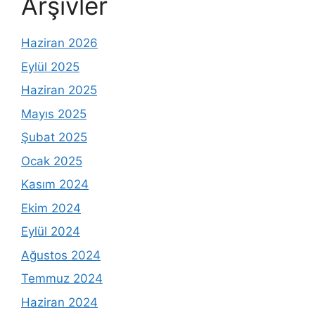
Arşivler
Haziran 2026
Eylül 2025
Haziran 2025
Mayıs 2025
Şubat 2025
Ocak 2025
Kasım 2024
Ekim 2024
Eylül 2024
Ağustos 2024
Temmuz 2024
Haziran 2024