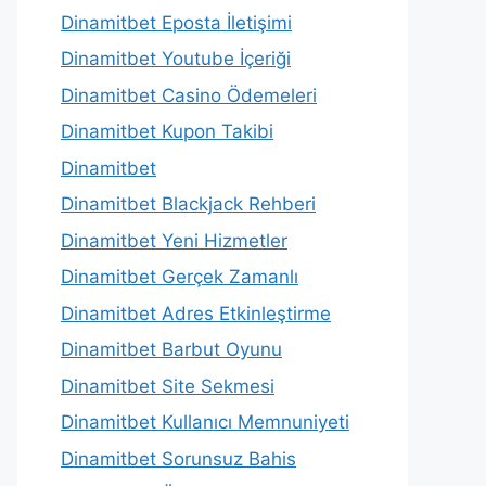
Dinamitbet Eposta İletişimi
Dinamitbet Youtube İçeriği
Dinamitbet Casino Ödemeleri
Dinamitbet Kupon Takibi
Dinamitbet
Dinamitbet Blackjack Rehberi
Dinamitbet Yeni Hizmetler
Dinamitbet Gerçek Zamanlı
Dinamitbet Adres Etkinleştirme
Dinamitbet Barbut Oyunu
Dinamitbet Site Sekmesi
Dinamitbet Kullanıcı Memnuniyeti
Dinamitbet Sorunsuz Bahis