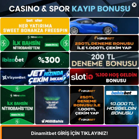
×
Dinamitbet GİRİŞ İÇİN TIKLAYINIZ!