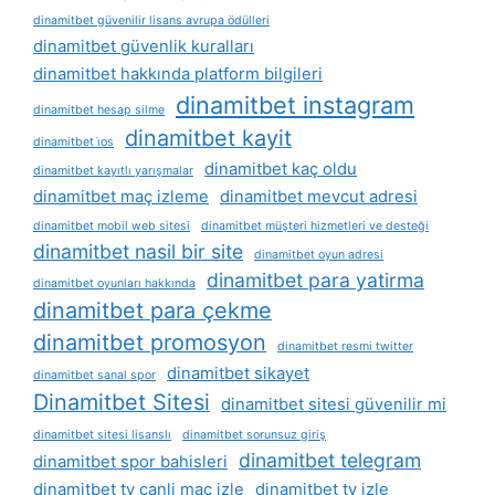
dinamitbet güvenilir lisans avrupa ödülleri
dinamitbet güvenlik kuralları
dinamitbet hakkında platform bilgileri
dinamitbet instagram
dinamitbet hesap silme
dinamitbet kayit
dinamitbet i̇os
dinamitbet kaç oldu
dinamitbet kayıtlı yarışmalar
dinamitbet maç izleme
dinamitbet mevcut adresi
dinamitbet mobil web sitesi
dinamitbet müşteri hizmetleri ve desteği
dinamitbet nasil bir site
dinamitbet oyun adresi
dinamitbet para yatirma
dinamitbet oyunları hakkında
dinamitbet para çekme
dinamitbet promosyon
dinamitbet resmi twitter
dinamitbet sikayet
dinamitbet sanal spor
Dinamitbet Sitesi
dinamitbet sitesi güvenilir mi
dinamitbet sitesi lisanslı
dinamitbet sorunsuz giriş
dinamitbet telegram
dinamitbet spor bahisleri
dinamitbet tv canli maç izle
dinamitbet tv izle