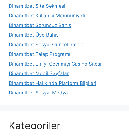
Dinamitbet Site Sekmesi
Dinamitbet Kullanıcı Memnuniyeti
Dinamitbet Sorunsuz Bahis
Dinamitbet Üye Bahis
Dinamitbet Sosyal Güncellemeler
Dinamitbet Talep Programı
Dinamitbet En İyi Çevrimiçi Casino Sitesi
Dinamitbet Mobil Sayfalar
Dinamitbet Hakkında Platform Bilgileri
Dinamitbet Sosyal Medya
Kategoriler