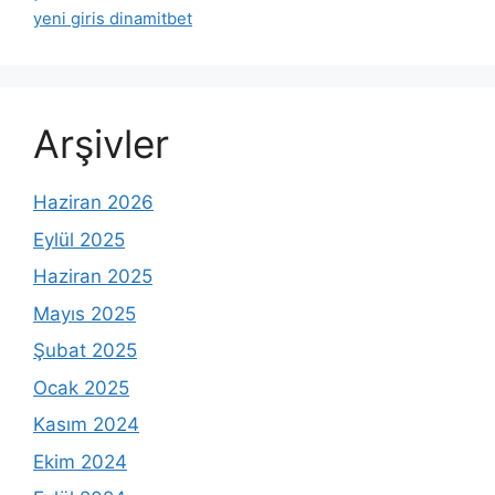
yeni giris dinamitbet
Arşivler
Haziran 2026
Eylül 2025
Haziran 2025
Mayıs 2025
Şubat 2025
Ocak 2025
Kasım 2024
Ekim 2024