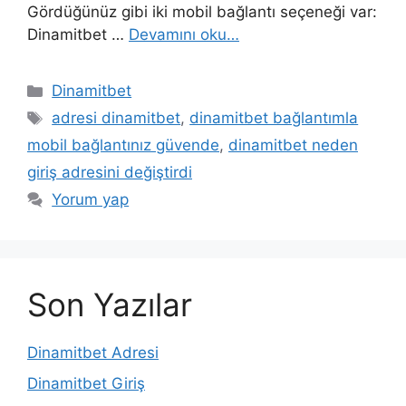
Gördüğünüz gibi iki mobil bağlantı seçeneği var:
Dinamitbet …
Devamını oku…
Kategoriler
Dinamitbet
Etiketler
adresi dinamitbet
,
dinamitbet bağlantımla
mobil bağlantınız güvende
,
dinamitbet neden
giriş adresini değiştirdi
Yorum yap
Son Yazılar
Dinamitbet Adresi
Dinamitbet Giriş