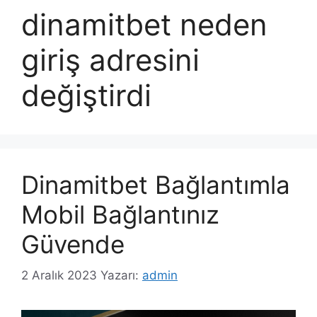
dinamitbet neden
giriş adresini
değiştirdi
Dinamitbet Bağlantımla
Mobil Bağlantınız
Güvende
2 Aralık 2023
Yazarı:
admin