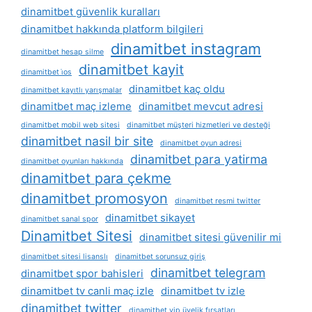
dinamitbet güvenlik kuralları
dinamitbet hakkında platform bilgileri
dinamitbet instagram
dinamitbet hesap silme
dinamitbet kayit
dinamitbet i̇os
dinamitbet kaç oldu
dinamitbet kayıtlı yarışmalar
dinamitbet maç izleme
dinamitbet mevcut adresi
dinamitbet mobil web sitesi
dinamitbet müşteri hizmetleri ve desteği
dinamitbet nasil bir site
dinamitbet oyun adresi
dinamitbet para yatirma
dinamitbet oyunları hakkında
dinamitbet para çekme
dinamitbet promosyon
dinamitbet resmi twitter
dinamitbet sikayet
dinamitbet sanal spor
Dinamitbet Sitesi
dinamitbet sitesi güvenilir mi
dinamitbet sitesi lisanslı
dinamitbet sorunsuz giriş
dinamitbet telegram
dinamitbet spor bahisleri
dinamitbet tv canli maç izle
dinamitbet tv izle
dinamitbet twitter
dinamitbet vip üyelik fırsatları