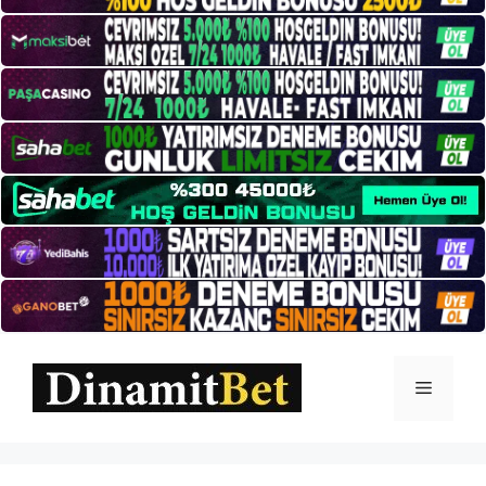
İçeriğe
atla
Menü