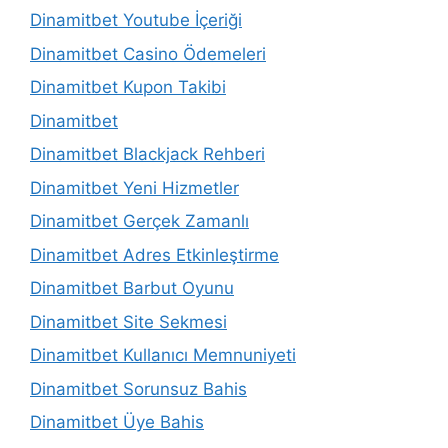
Dinamitbet Youtube İçeriği
Dinamitbet Casino Ödemeleri
Dinamitbet Kupon Takibi
Dinamitbet
Dinamitbet Blackjack Rehberi
Dinamitbet Yeni Hizmetler
Dinamitbet Gerçek Zamanlı
Dinamitbet Adres Etkinleştirme
Dinamitbet Barbut Oyunu
Dinamitbet Site Sekmesi
Dinamitbet Kullanıcı Memnuniyeti
Dinamitbet Sorunsuz Bahis
Dinamitbet Üye Bahis