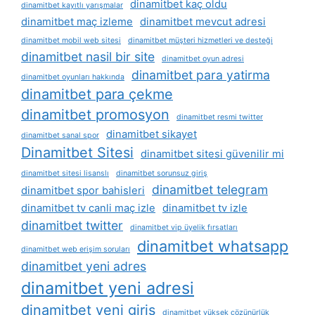
dinamitbet kaç oldu
dinamitbet kayıtlı yarışmalar
dinamitbet maç izleme
dinamitbet mevcut adresi
dinamitbet mobil web sitesi
dinamitbet müşteri hizmetleri ve desteği
dinamitbet nasil bir site
dinamitbet oyun adresi
dinamitbet para yatirma
dinamitbet oyunları hakkında
dinamitbet para çekme
dinamitbet promosyon
dinamitbet resmi twitter
dinamitbet sikayet
dinamitbet sanal spor
Dinamitbet Sitesi
dinamitbet sitesi güvenilir mi
dinamitbet sitesi lisanslı
dinamitbet sorunsuz giriş
dinamitbet telegram
dinamitbet spor bahisleri
dinamitbet tv canli maç izle
dinamitbet tv izle
dinamitbet twitter
dinamitbet vip üyelik fırsatları
dinamitbet whatsapp
dinamitbet web erişim soruları
dinamitbet yeni adres
dinamitbet yeni adresi
dinamitbet yeni giris
dinamitbet yüksek çözünürlük