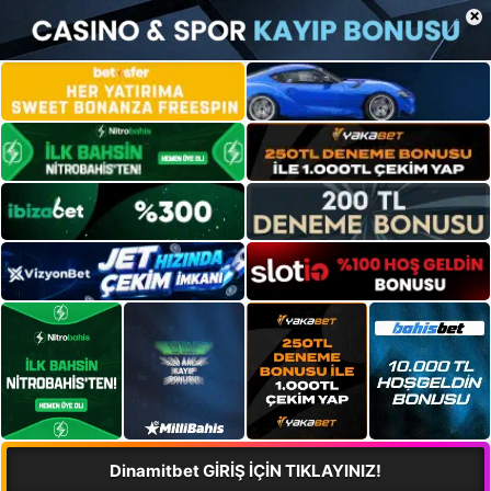
×
Dinamitbet GİRİŞ İÇİN TIKLAYINIZ!