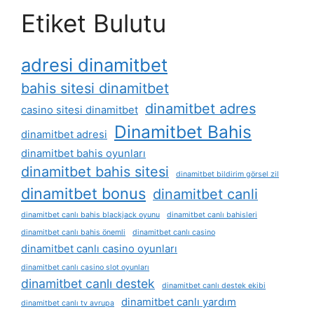
Etiket Bulutu
adresi dinamitbet
bahis sitesi dinamitbet
dinamitbet adres
casino sitesi dinamitbet
Dinamitbet Bahis
dinamitbet adresi
dinamitbet bahis oyunları
dinamitbet bahis sitesi
dinamitbet bildirim görsel zil
dinamitbet bonus
dinamitbet canli
dinamitbet canlı bahis blackjack oyunu
dinamitbet canlı bahisleri
dinamitbet canlı bahis önemli
dinamitbet canlı casino
dinamitbet canlı casino oyunları
dinamitbet canlı casino slot oyunları
dinamitbet canlı destek
dinamitbet canlı destek ekibi
dinamitbet canlı yardım
dinamitbet canlı tv avrupa