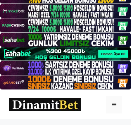
İçeriğe
atla
Menü