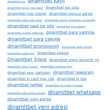
dinamitbet kayit
dinamitbet i̇os
dinamitbet kaç oldu
dinamitbet kayıtlı yarışmalar
dinamitbet maç izleme
dinamitbet mevcut adresi
dinamitbet mobil web sitesi
dinamitbet müşteri hizmetleri ve desteği
dinamitbet nasil bir site
dinamitbet oyun adresi
dinamitbet para yatirma
dinamitbet oyunları hakkında
dinamitbet para çekme
dinamitbet promosyon
dinamitbet resmi twitter
dinamitbet sikayet
dinamitbet sanal spor
Dinamitbet Sitesi
dinamitbet sitesi güvenilir mi
dinamitbet sitesi lisanslı
dinamitbet sorunsuz giriş
dinamitbet telegram
dinamitbet spor bahisleri
dinamitbet tv canli maç izle
dinamitbet tv izle
dinamitbet twitter
dinamitbet vip üyelik fırsatları
dinamitbet whatsapp
dinamitbet web erişim soruları
dinamitbet yeni adres
dinamitbet yeni adresi