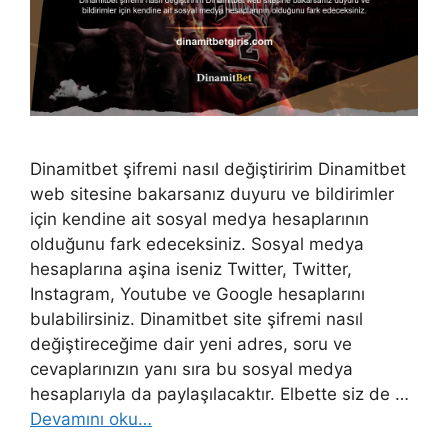
Dinamitbet şifremi nasıl değiştiririm Dinamitbet
web sitesine bakarsanız duyuru ve bildirimler
için kendine ait sosyal medya hesaplarının
olduğunu fark edeceksiniz. Sosyal medya
hesaplarına aşina iseniz Twitter, Twitter,
Instagram, Youtube ve Google hesaplarını
bulabilirsiniz. Dinamitbet site şifremi nasıl
değiştireceğime dair yeni adres, soru ve
cevaplarınızın yanı sıra bu sosyal medya
hesaplarıyla da paylaşılacaktır. Elbette siz de …
Devamını oku…