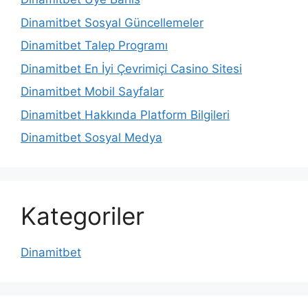
Dinamitbet Sosyal Güncellemeler
Dinamitbet Talep Programı
Dinamitbet En İyi Çevrimiçi Casino Sitesi
Dinamitbet Mobil Sayfalar
Dinamitbet Hakkında Platform Bilgileri
Dinamitbet Sosyal Medya
Kategoriler
Dinamitbet