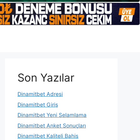
Son Yazılar
Dinamitbet Adresi
Dinamitbet Giriş
Dinamitbet Yeni Selamlama
Dinamitbet Anket Sonuçları
Dinamitbet Kaliteli Bahis