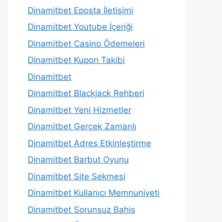
Dinamitbet Eposta İletişimi
Dinamitbet Youtube İçeriği
Dinamitbet Casino Ödemeleri
Dinamitbet Kupon Takibi
Dinamitbet
Dinamitbet Blackjack Rehberi
Dinamitbet Yeni Hizmetler
Dinamitbet Gerçek Zamanlı
Dinamitbet Adres Etkinleştirme
Dinamitbet Barbut Oyunu
Dinamitbet Site Sekmesi
Dinamitbet Kullanıcı Memnuniyeti
Dinamitbet Sorunsuz Bahis