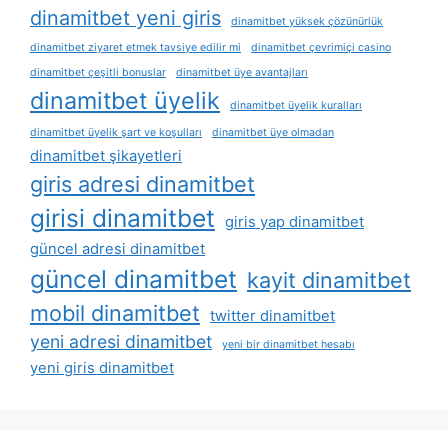
dinamitbet yeni giris
dinamitbet yüksek çözünürlük
dinamitbet ziyaret etmek tavsiye edilir mi
dinamitbet çevrimiçi casino
dinamitbet çeşitli bonuslar
dinamitbet üye avantajları
dinamitbet üyelik
dinamitbet üyelik kuralları
dinamitbet üyelik şart ve koşulları
dinamitbet üye olmadan
dinamitbet şikayetleri
giris adresi dinamitbet
girisi dinamitbet
giris yap dinamitbet
güncel adresi dinamitbet
güncel dinamitbet
kayit dinamitbet
mobil dinamitbet
twitter dinamitbet
yeni adresi dinamitbet
yeni bir dinamitbet hesabı
yeni giris dinamitbet