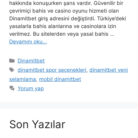
hakkında konuşurken şans vardır. Güvenilir bir
çevrimiçi bahis ve casino oyunu hizmeti olan
Dinamitbet giriş adresini değiştirdi. Türkiye’deki
yasalarla bahis alanlarına ve casinolara izin
verilmez. Bu sitelerden veya yasal bahis …
Devamını oku…
Kategoriler
Dinamitbet
Etiketler
dinamitbet spor seçenekleri
,
dinamitbet yeni
selamlama
,
mobil dinamitbet
Yorum yap
Son Yazılar