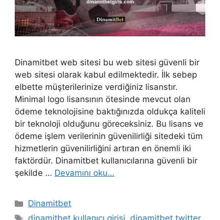
Dinamitbet web sitesi bu web sitesi güvenli bir
web sitesi olarak kabul edilmektedir. İlk sebep
elbette müşterilerinize verdiğiniz lisanstır.
Minimal logo lisansının ötesinde mevcut olan
ödeme teknolojisine baktığınızda oldukça kaliteli
bir teknoloji olduğunu göreceksiniz. Bu lisans ve
ödeme işlem verilerinin güvenilirliği sitedeki tüm
hizmetlerin güvenilirliğini artıran en önemli iki
faktördür. Dinamitbet kullanıcılarına güvenli bir
şekilde …
Devamını oku…
Kategoriler
Dinamitbet
Etiketler
dinamitbet kullanıcı girişi
,
dinamitbet twitter
,