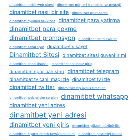
dinamitbet mobil web sitesi
dinamitbet müşteri hizmetleri ve desteği
dinamitbet nasil bir site
dinamitbet oyun adresi
dinamitbet para yatirma
dinamitbet oyunları hakkında
dinamitbet para çekme
dinamitbet promosyon
dinamitbet resmi twitter
dinamitbet sikayet
dinamitbet sanal spor
Dinamitbet Sitesi
dinamitbet sitesi güvenilir mi
dinamitbet sitesi lisanslı
dinamitbet sorunsuz giriş
dinamitbet telegram
dinamitbet spor bahisleri
dinamitbet tv canli maç izle
dinamitbet tv izle
dinamitbet twitter
dinamitbet vip üyelik fırsatları
dinamitbet whatsapp
dinamitbet web erişim soruları
dinamitbet yeni adres
dinamitbet yeni adresi
dinamitbet yeni giris
dinamitbet yüksek çözünürlük
dinamitbet ziyaret etmek tavsiye edilir mi
dinamitbet çevrimiçi casino