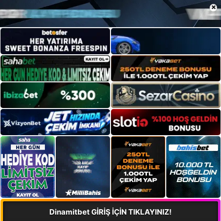
×
Dinamitbet GİRİŞ İÇİN TIKLAYINIZ!