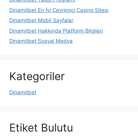
Dinamitbet En İyi Çevrimiçi Casino Sitesi
Dinamitbet Mobil Sayfalar
Dinamitbet Hakkında Platform Bilgileri
Dinamitbet Sosyal Medya
Kategoriler
Dinamitbet
Etiket Bulutu