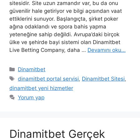
sitesidir. Site uzun zamandır var, bu da onu
güvenilir hale getiriyor ve bilgi açısından vaat
ettiklerini sunuyor. Başlangıçta, şirket poker
ağına odaklandı ve spora bahis yapma
yeteneğine sahip değildi. Avrupa’daki birçok
ülke ve şehirde bayi sistemi olan Dinamitbet
Live Betting Company, daha …
Devamını oku…
Kategoriler
Dinamitbet
Etiketler
dinamitbet portal servisi
,
Dinamitbet Sitesi
,
dinamitbet yeni hizmetler
Yorum yap
Dinamitbet Gerçek