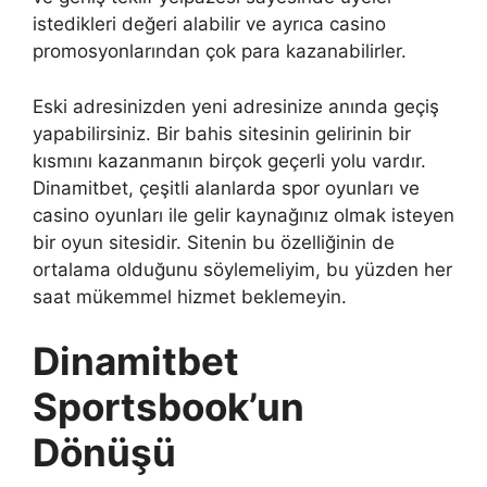
istedikleri değeri alabilir ve ayrıca casino
promosyonlarından çok para kazanabilirler.
Eski adresinizden yeni adresinize anında geçiş
yapabilirsiniz. Bir bahis sitesinin gelirinin bir
kısmını kazanmanın birçok geçerli yolu vardır.
Dinamitbet, çeşitli alanlarda spor oyunları ve
casino oyunları ile gelir kaynağınız olmak isteyen
bir oyun sitesidir. Sitenin bu özelliğinin de
ortalama olduğunu söylemeliyim, bu yüzden her
saat mükemmel hizmet beklemeyin.
Dinamitbet
Sportsbook’un
Dönüşü