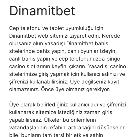
Dinamitbet
Cep telefonu ve tablet uyumluluğu için
Dinamitbet web sitemizi ziyaret edin. Nerede
olursanız olun yasadışı Dinamitbet bahis
sitelerinde bahis yapın, canlı oyunlar izleyin,
canlı bahis yapın ve cep telefonunuzda bingo
casino slotlarının keyfini çıkarın. Yasadışı casino
sitelerimize giriş yapmak için kullanıcı adınızı ve
şifrenizi kullanabilirsiniz. Üye değilseniz kayıt
olamazsınız. Önce üye olmanız gerekiyor.
Üye olarak belirlediğiniz kullanıcı adı ve şifrenizi
kullanarak sitemize istediğiniz zaman giriş
yapabilirsiniz. Ülkeler bu önlemlerin
vatandaşlarının refahını artıracağını düşünseler
bile, bunların tam tersi bir etkiye sahip