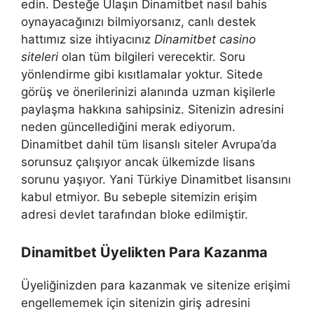
edin. Desteğe Ulaşın Dinamitbet nasıl bahis
oynayacağınızı bilmiyorsanız, canlı destek
hattımız size ihtiyacınız
Dinamitbet casino
siteleri
olan tüm bilgileri verecektir. Soru
yönlendirme gibi kısıtlamalar yoktur. Sitede
görüş ve önerilerinizi alanında uzman kişilerle
paylaşma hakkına sahipsiniz. Sitenizin adresini
neden güncellediğini merak ediyorum.
Dinamitbet dahil tüm lisanslı siteler Avrupa’da
sorunsuz çalışıyor ancak ülkemizde lisans
sorunu yaşıyor. Yani Türkiye Dinamitbet lisansını
kabul etmiyor. Bu sebeple sitemizin erişim
adresi devlet tarafından bloke edilmiştir.
Dinamitbet Üyelikten Para Kazanma
Üyeliğinizden para kazanmak ve sitenize erişimi
engellememek için sitenizin giriş adresini