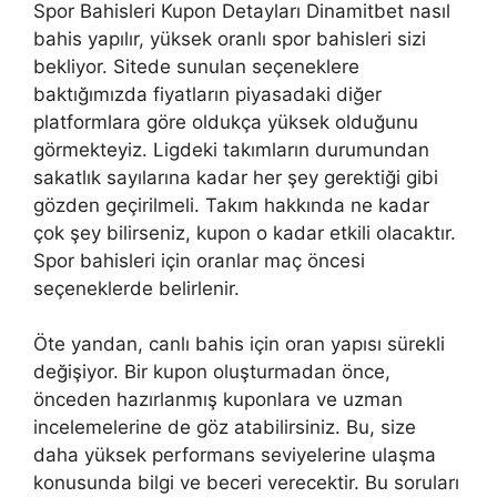
Spor Bahisleri Kupon Detayları Dinamitbet nasıl
bahis yapılır, yüksek oranlı spor bahisleri sizi
bekliyor. Sitede sunulan seçeneklere
baktığımızda fiyatların piyasadaki diğer
platformlara göre oldukça yüksek olduğunu
görmekteyiz. Ligdeki takımların durumundan
sakatlık sayılarına kadar her şey gerektiği gibi
gözden geçirilmeli. Takım hakkında ne kadar
çok şey bilirseniz, kupon o kadar etkili olacaktır.
Spor bahisleri için oranlar maç öncesi
seçeneklerde belirlenir.
Öte yandan, canlı bahis için oran yapısı sürekli
değişiyor. Bir kupon oluşturmadan önce,
önceden hazırlanmış kuponlara ve uzman
incelemelerine de göz atabilirsiniz. Bu, size
daha yüksek performans seviyelerine ulaşma
konusunda bilgi ve beceri verecektir. Bu soruları