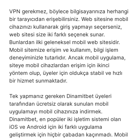
VPN gerekmez, böylece bilgisayarınıza herhangi
bir tarayıcıdan erişebilirsiniz. Web sitesine mobil
cihazınızı kullanarak giriş yapmayı seçerseniz,
web sitesi size iki farklı seçenek sunar.
Bunlardan ilki geleneksel mobil web sitesidir.
Mobil sitemize erişim ve kullanım, bilgi işlem
deneyiminizle tutarlıdır. Ancak mobil uygulama,
siteye mobil cihazlardan erişim için ikinci
yöntem olup, üyeler için oldukça stabil ve hızlı
bir hizmet sunmaktadır.
Tek yapmanız gereken Dinamitbet üyeleri
tarafından ücretsiz olarak sunulan mobil
uygulamayı mobil cihazınıza indirmek.
Dinamitbet, en popüler iki işletim sistemi olan
iOS ve Android için iki farklı uygulama
geliştirmek için hiçbir çabadan kaçınmadı. Mobil