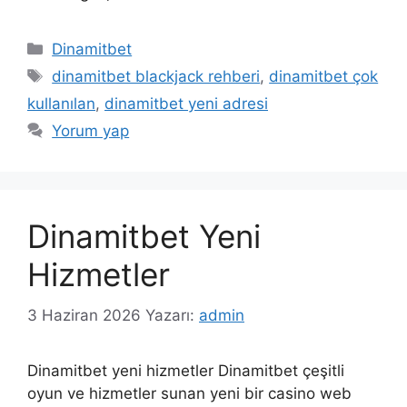
Kategoriler
Dinamitbet
Etiketler
dinamitbet blackjack rehberi
,
dinamitbet çok
kullanılan
,
dinamitbet yeni adresi
Yorum yap
Dinamitbet Yeni
Hizmetler
3 Haziran 2026
Yazarı:
admin
Dinamitbet yeni hizmetler Dinamitbet çeşitli
oyun ve hizmetler sunan yeni bir casino web