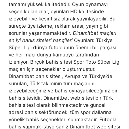
tamamı yüksek kalitededir. Oyun oynamayı
seçen kullanıcılar, oyunları HD kalitesinde
izleyebilir ve kesintisiz olarak yayınlayabilir. Bu
süreçte üye izleme, reklam arası, yayın gibi
sorunlar yaşanmamaktadır.
Dinamitbet maçları
en iyi bahis siteleri hangileri
Oyunları: Türkiye
Süper Ligi dünya futbolunun önemli bir parçası
ve her maçı dünya kamuoyu tarafından
izleniyor. Birçok bahis sitesi Spor Toto Süper Lig
maçları için seçenekler oluşturmuştur.
Dinamitbet bahis sitesi, Avrupa ve Türkiye’de
sunulan, Türk takımının tüm maçlarını
izleyebileceğiniz ve bahis oynayabileceğiniz bir
bahis sitesidir. Dinamitbet web sitesi bir Türk
bahis sitesi olarak bilinmektedir ve güncel
adresi bahis sektöründeki tüm spor dallarına
yönelik bahis seçenekleri sunmaktadır. Futbola
bahis yapmak istiyorsanız Dinamitbet web sitesi