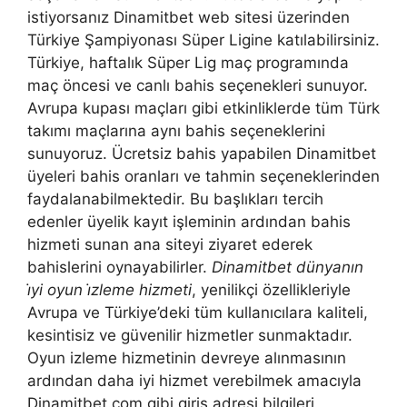
istiyorsanız Dinamitbet web sitesi üzerinden
Türkiye Şampiyonası Süper Ligine katılabilirsiniz.
Türkiye, haftalık Süper Lig maç programında
maç öncesi ve canlı bahis seçenekleri sunuyor.
Avrupa kupası maçları gibi etkinliklerde tüm Türk
takımı maçlarına aynı bahis seçeneklerini
sunuyoruz. Ücretsiz bahis yapabilen Dinamitbet
üyeleri bahis oranları ve tahmin seçeneklerinden
faydalanabilmektedir. Bu başlıkları tercih
edenler üyelik kayıt işleminin ardından bahis
hizmeti sunan ana siteyi ziyaret ederek
bahislerini oynayabilirler.
Dinamitbet dünyanın
i̇yi oyun i̇zleme hizmeti
, yenilikçi özellikleriyle
Avrupa ve Türkiye’deki tüm kullanıcılara kaliteli,
kesintisiz ve güvenilir hizmetler sunmaktadır.
Oyun izleme hizmetinin devreye alınmasının
ardından daha iyi hizmet verebilmek amacıyla
Dinamitbet.com gibi giriş adresi bilgileri