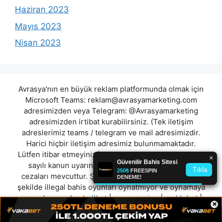
Haziran 2023
Mayıs 2023
Nisan 2023
Avrasya'nın en büyük reklam platformunda olmak için
Microsoft Teams:
reklam@avrasyamarketing.com
adresimizden veya Telegram: @Avrasyamarketing
adresimizden irtibat kurabilirsiniz. (Tek iletişim
adreslerimiz teams / telegram ve mail adresimizdir.
Harici hiçbir iletişim adresimiz bulunmamaktadır.
Lütfen itibar etmeyiniz.) Türkiye yasalarına göre 7258
sayılı kanun uyarınca yasa dışı bahis oynamanın
cezaları mevcuttur. Şu an bulunduğunuz site hiç bir
şekilde illegal bahis oyunları oynatmıyor ve oynamaya
aracı olmuyordur.
hullbet
|
queencasino
|
caddebet
|
×
mrbahis
|
metabet
|
holeybet
|
gazinom
|
bahiskutusu