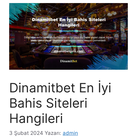
Dinamitbet En İyi
Bahis Siteleri
Hangileri
3 Şubat 2024
Yazarı:
admin