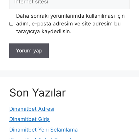
sitesi
Daha sonraki yorumlarımda kullanılması için
adım, e-posta adresim ve site adresim bu
tarayıcıya kaydedilsin.
Son Yazılar
Dinamitbet Adresi
Dinamitbet Giriş
Dinamitbet Yeni Selamlama