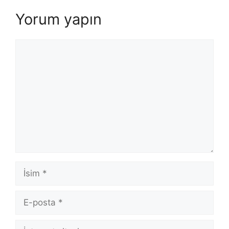
Yorum yapın
Yorum
İsim
E-
posta
İnternet