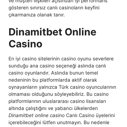
ve müşteri ilişkileri açısından iyi performans
gösteren sınırsız canlı casinoların keyfini
çıkarmanıza olanak tanır.
Dinamitbet Online
Casino
En iyi casino sitelerinin casino oyunu severlere
sunduğu ana casino seçeneği aslında canlı
casino oyunlarıdır. Aslında bunun temel
nedeninin bu platformlarda aktif olarak
oynayanların yalnızca Türk casino oyuncularının
olmaması olduğunu söyleyebiliriz. Bu casino
platformlarının uluslararası casino lisansları
altında çalıştığını ve yabancı ülkelerden
Dinamitbet online casino
Canlı Casino üyelerini
içerebileceğini lütfen unutmayın. Bu nedenle