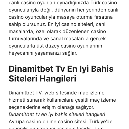
canlı casino oyunları oynadığınızda Türk casino
oyuncularıyla değil, dünyanın her yerinden canlı
casino oyuncularıyla masaya oturma fırsatına
sahip olursunuz. En iyi casino siteleri, canlı
masalarda, özel olarak düzenlenen casino
turnuvalarında ve sanal masalarda gerçek
oyuncularla üst düzey casino oyunlarının
heyecanını yaşamanızı sağlar.
Dinamitbet Tv En Iyi Bahis
Siteleri Hangileri
Dinamitbet TV, web sitesinde maç izleme
hizmeti sunarak kullanıcılara çeşitli maç izleme
seçeneklerine erişim olanağı sağlıyor.
Dinamitbet tv en iyi bahis siteleri hangileri
Avrupa casino online casino sitesi, Türkiye’de
güvenilir bir yabancı casino sitesidir. Tüm